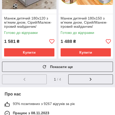
Манеж дитячий 180х120 з
Манеж дитячий 180х150 з
м'яким дном, Сірий/Малюж-
м'яким дном, Сірий/Манеж-
ігровий майданчик/
ігровий майданчик/
інтерактивний манеж для
інтерактивний манеж для
Готово до відправки
Готово до відправки
дітей SV227
дітей SV227
1 581
1 488
₴
₴
Купити
Купити
Показати ще
1
/ 4
Про нас
93% позитивних з 9267 відгуків за рік
Працює з 08.11.2023