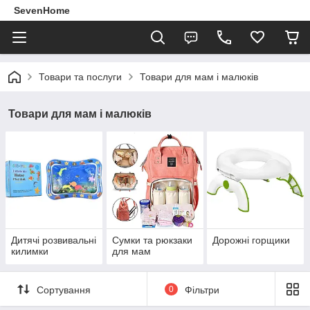
SevenHome
Товари та послуги
Товари для мам і малюків
Товари для мам і малюків
Дитячі розвивальні
Сумки та рюкзаки
Дорожні горщики
килимки
для мам
Сортування
0
Фільтри