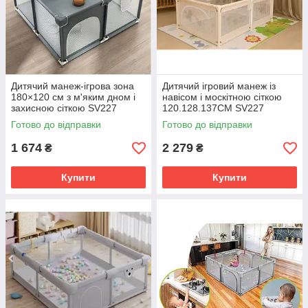
Дитячий манеж-ігрова зона
Дитячий ігровий манеж із
180×120 см з м'яким дном і
навісом і москітною сіткою
захисною сіткою SV227
120.128.137CM SV227
Готово до відправки
Готово до відправки
1 674
2 279
₴
₴
Купити
Купити