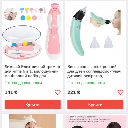
Дитячий Електричний тример
Висос соплів електронний
для нігтів 6 в 1, малошумний
для дітей соплевідсмоктувач
манікюрний набір для
дитячий аспіратор,
догляду за новонародженим
безпечний для носа,
Готово до відправки
Готово до відправки
дитинкою SV227
назальний SV227
141
221
₴
₴
Купити
Купити