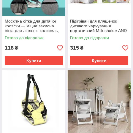
Москітна сітка для дитячої
Підігрівач для пляшечок
коляски — міцна захисна
дитячого харчування
сітка для люльок, колисель,
портативний Milk shaker AND
манежів SV227
LY-872 SV227
Готово до відправки
Готово до відправки
118
315
₴
₴
Купити
Купити