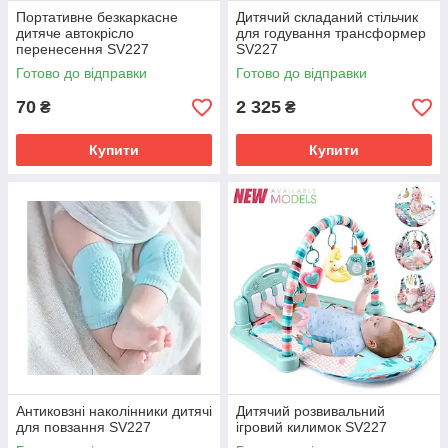
Портативне безкаркасне
Дитячий складаний стільчик
дитяче автокрісло
для годування трансформер
перенесення SV227
SV227
Готово до відправки
Готово до відправки
70
2 325
₴
₴
Купити
Купити
Антиковзні наколінники дитячі
Дитячий розвивальний
для повзання SV227
ігровий килимок SV227