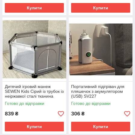
Купити
Купити
Дитячий ігровий манеж
Портативний підігрівач для
SEWEN Kids Сірий із трубок із
пляшечок з акумулятором
неіржавкої сталі тканина
(USB) SV227
Оксфорд SV227
Готово до відправки
Готово до відправки
839
306
₴
₴
Купити
Купити