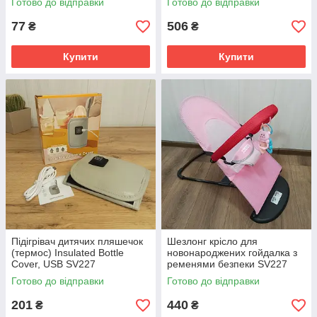
Готово до відправки
Готово до відправки
77
506
₴
₴
Купити
Купити
Підігрівач дитячих пляшечок
Шезлонг крісло для
(термос) Insulated Bottle
новонароджених гойдалка з
Cover, USB SV227
ременями безпеки SV227
Готово до відправки
Готово до відправки
201
440
₴
₴