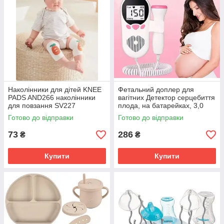
Наколінники для дітей KNEE
Фетальний доплер для
PADS AND266 наколінники
вагітних Детектор серцебиття
для повзання SV227
плода, на батарейках, 3,0
МГц, XL-1311 SV227
Готово до відправки
Готово до відправки
73
286
₴
₴
Купити
Купити