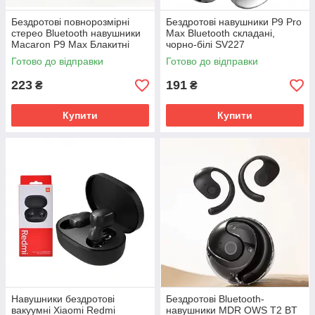
Бездротові повнорозмірні
Бездротові навушники P9 Pro
стерео Bluetooth навушники
Max Bluetooth складані,
Macaron P9 Max Блакитні
чорно-білі SV227
SV227
Готово до відправки
Готово до відправки
223
191
₴
₴
Купити
Купити
Навушники бездротові
Бездротові Bluetooth-
вакуумні Xiaomi Redmi
навушники MDR OWS T2 BT