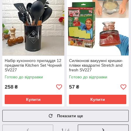
Набір кухонного приладдя 12
Силіконові вакуумні кришки-
предметів Kitchen Set Чорний
плівки квадратні Stretch and
SV227
fresh SV227
Готово до відправки
Готово до відправки
258
57
₴
₴
Купити
Купити
Показати ще
1
/ 4