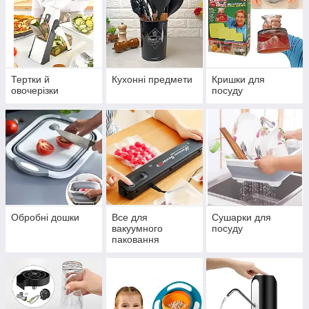
Тертки й
Кухонні предмети
Кришки для
овочерізки
посуду
Обробні дошки
Все для
Сушарки для
вакуумного
посуду
паковання