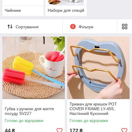
Чайники
Набори для спецій
Сортування
0
Фільтри
Тримач для кришок POT
Губка з ручкою для миття
COVER FRAME LY-455,
посуду SV227
Настінний Кухонний
Органайзер SV227
Готово до відправки
Готово до відправки
44
172
₴
₴