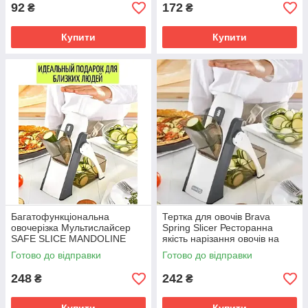
92
172
₴
₴
Купити
Купити
Багатофункціональна
Тертка для овочів Brava
овочерізка Мультислайсер
Spring Slicer Ресторанна
SAFE SLICE MANDOLINE
якість нарізання овочів на
SV227
вашій кухні SV227
Готово до відправки
Готово до відправки
248
242
₴
₴