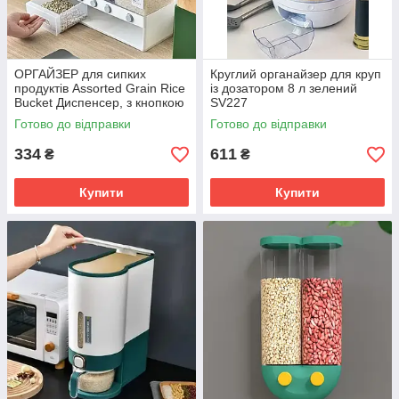
ОРГАЙЗЕР для сипких
Круглий органайзер для круп
продуктів Assorted Grain Rice
із дозатором 8 л зелений
Bucket Диспенсер, з кнопкою
SV227
дозатором для круп MAS
Готово до відправки
Готово до відправки
SV227
334
611
₴
₴
Купити
Купити