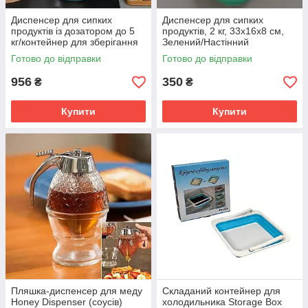
Диспенсер для сипких
Диспенсер для сипких
продуктів із дозатором до 5
продуктів, 2 кг, 33х16х8 см,
кг/контейнер для зберігання
Зелений/Настінний
круп/ Органайзер для круп
органайзер для круп із
Готово до відправки
Готово до відправки
SV227
дозатором SV227
956
350
₴
₴
Купити
Купити
Пляшка-диспенсер для меду
Складаний контейнер для
Honey Dispenser (соусів)
холодильника Storage Box