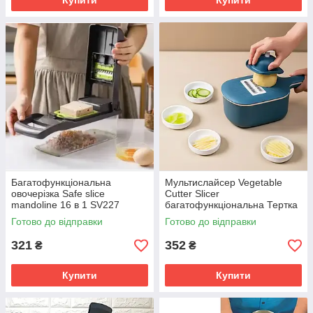
Купити
Купити
Багатофункціональна
Мультислайсер Vegetable
овочерізка Safe slice
Cutter Slicer
mandoline 16 в 1 SV227
багатофункціональна Тертка
Овочерізка Шинковка
Готово до відправки
Готово до відправки
Слайсер з контейнером
SV227
321
352
₴
₴
Купити
Купити