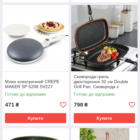
Сковорода-гриль
Млин електричний CREPE
двостороння 32 см Double
MAKER SP 5208 SV227
Grill Pan, Сковорода з
антипригарним покриттям
Готово до відправки
Готово до відправки
для гриля та смаження.
SV227
471
798
₴
₴
Купити
Купити