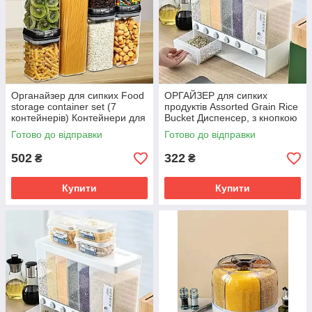
Органайзер для сипких Food
ОРГАЙЗЕР для сипких
storage container set (7
продуктів Assorted Grain Rice
контейнерів) Контейнери для
Bucket Диспенсер, з кнопкою
зберігання круп SV227
дозатором для круп 6 секцій
Готово до відправки
Готово до відправки
A SV227
502
322
₴
₴
Купити
Купити