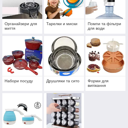
Органайзери для
Тарелки и миски
Помпи та фільтри
миття
для води
Набори посуду
Друшляки та сито
Форми для
випікання