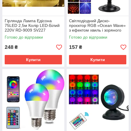
Гірлянда Лампа Едісона
Світлодіодний Диско-
75LED 2,5м Колір LED-Білий
проєктор RGB «Ocean Wave»
220V RD-9009 SV227
з ефектом хвиль і зоряного
неба SV227
Готово до відправки
Готово до відправки
248
157
₴
₴
Купити
Купити