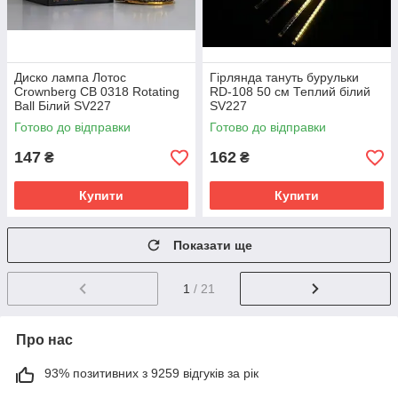
Диско лампа Лотос
Гірлянда тануть бурульки
Crownberg CB 0318 Rotating
RD-108 50 см Теплий білий
Ball Білий SV227
SV227
Готово до відправки
Готово до відправки
147
162
₴
₴
Купити
Купити
Показати ще
1
/ 21
Про нас
93% позитивних з 9259 відгуків за рік