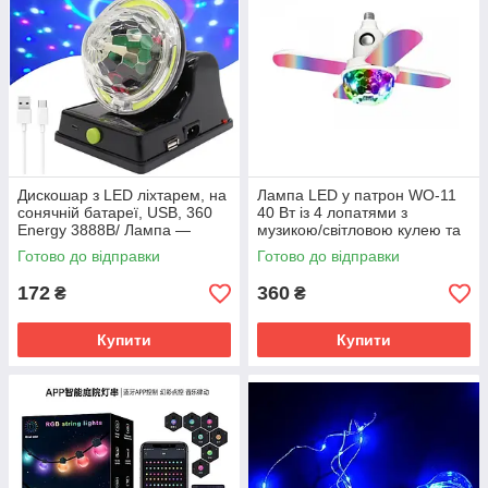
Дискошар з LED ліхтарем, на
Лампа LED у патрон WO-11
сонячній батареї, USB, 360
40 Вт із 4 лопатями з
Energy 3888B/ Лампа —
музикою/світловою кулею та
дискоду для дому SV227
пультом д/к White SV227
Готово до відправки
Готово до відправки
172
360
₴
₴
Купити
Купити