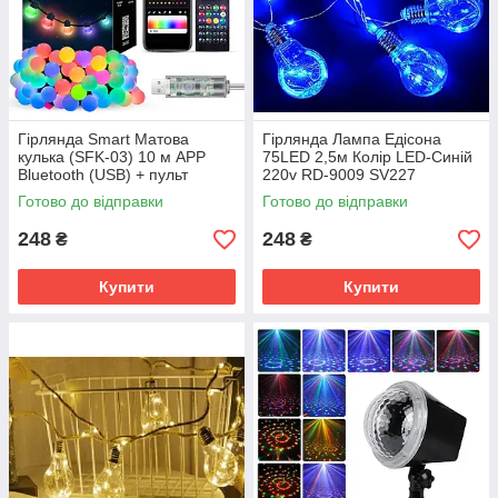
Гірлянда Smart Матова
Гірлянда Лампа Едісона
кулька (SFK-03) 10 м APP
75LED 2,5м Колір LED-Синій
Bluetooth (USB) + пульт
220v RD-9009 SV227
SV227
Готово до відправки
Готово до відправки
248
248
₴
₴
Купити
Купити