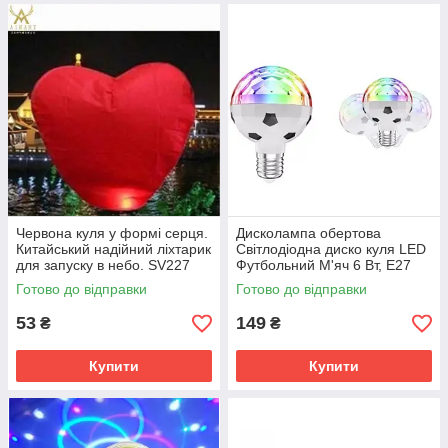
Червона куля у формі серця.
Дисколампа обертова
Китайський надійний ліхтарик
Світлодіодна диско куля LED
для запуску в небо. SV227
Футбольний М'яч 6 Вт, E27
LY-729 SV227
Готово до відправки
Готово до відправки
53
149
₴
₴
Купити
Купити