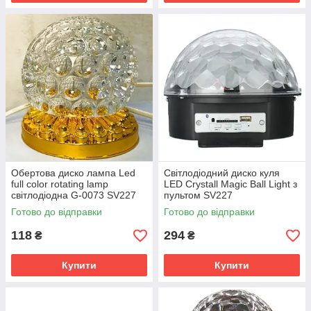
Обертова диско лампа Led
Світлодіодний диско куля
full color rotating lamp
LED Crystall Magic Ball Light з
світлодіодна G-0073 SV227
пультом SV227
Готово до відправки
Готово до відправки
118
294
₴
₴
Купити
Купити