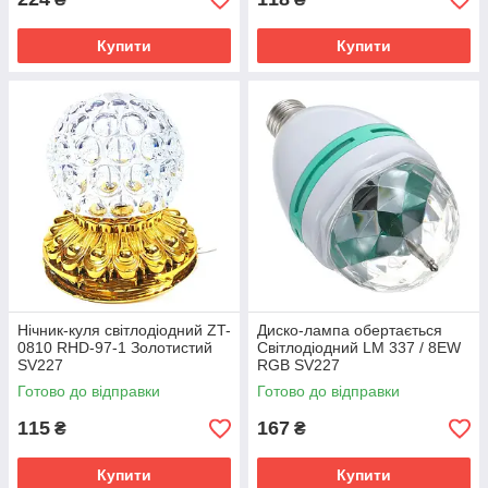
Купити
Купити
Нічник-куля світлодіодний ZT-
Диско-лампа обертається
0810 RHD-97-1 Золотистий
Світлодіодний LM 337 / 8EW
SV227
RGB SV227
Готово до відправки
Готово до відправки
115
167
₴
₴
Купити
Купити