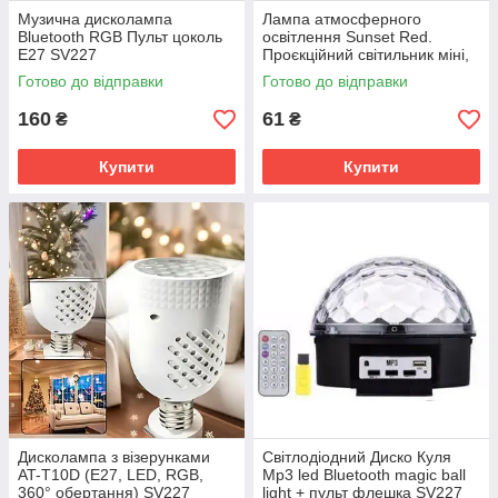
Музична дисколампа
Лампа атмосферного
Bluetooth RGB Пульт цоколь
освітлення Sunset Red.
Е27 SV227
Проєкційний світильник міні,
16 кольорів, захід веселка,
Готово до відправки
Готово до відправки
USB, Лампа SV227
160
61
₴
₴
Купити
Купити
Дисколампа з візерунками
Світлодіодний Диско Куля
AT-T10D (E27, LED, RGB,
Mp3 led Bluetooth magic ball
360° обертання) SV227
light + пульт флешка SV227