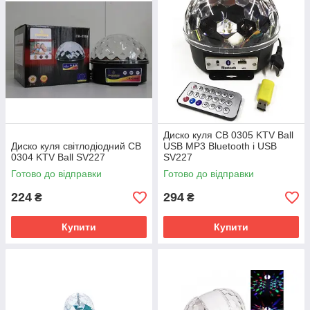
Диско куля CB 0305 KTV Ball
Диско куля світлодіодний CB
USB MP3 Bluetooth і USB
0304 KTV Ball SV227
SV227
Готово до відправки
Готово до відправки
224
294
₴
₴
Купити
Купити