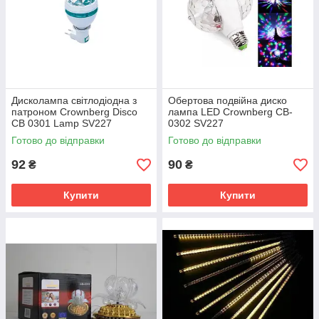
Дисколампа світлодіодна з
Обертова подвійна диско
патроном Crownberg Disco
лампа LED Crownberg CB-
CB 0301 Lamp SV227
0302 SV227
Готово до відправки
Готово до відправки
92
90
₴
₴
Купити
Купити