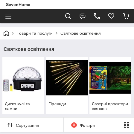
SevenHome
Товари та послуги
Святкове освітлення
Святкове освітлення
Диско кулі та
Гірлянди
Лазерні проєктори
лампи
святкові
Сортування
0
Фільтри