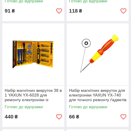
Готово до відправки
Готово до відправки
технік SV227
91
118
₴
₴
Набір магнітних викруток 38 в
Набір магнітних викруток для
1 YAXUN YX-6028 для
електроніки YAXUN YX-740
ремонту електроніки із
для точного ремонту ґаджетів
широким вибором насадок
SV227
Готово до відправки
Готово до відправки
SV227
440
66
₴
₴