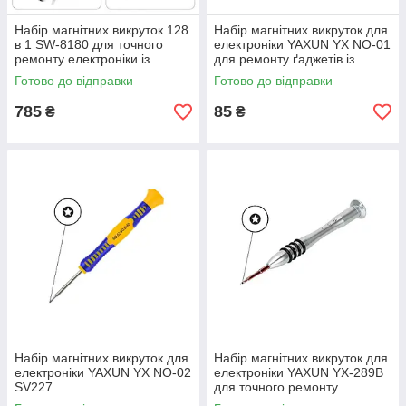
Набір магнітних викруток 128
Набір магнітних викруток для
в 1 SW-8180 для точного
електроніки YAXUN YX NO-01
ремонту електроніки із
для ремонту ґаджетів із
широким вибором насадок
магнітними насадками SV227
Готово до відправки
Готово до відправки
SV227
785
85
₴
₴
Набір магнітних викруток для
Набір магнітних викруток для
електроніки YAXUN YX NO-02
електроніки YAXUN YX-289B
SV227
для точного ремонту
мобільних пристроїв і дрібної