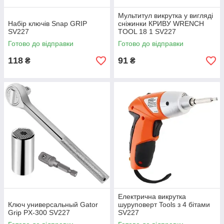
Мультитул викрутка у вигляді
Набір ключів Snap GRIP
сніжинки КРИВУ WRENCH
SV227
TOOL 18 1 SV227
Готово до відправки
Готово до відправки
118
91
₴
₴
Електрична викрутка
Ключ универсальный Gator
шуруповерт Tools з 4 бітами
Grip PX-300 SV227
SV227