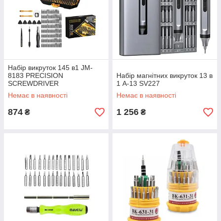
Набір викруток 145 в1 JM-
8183 PRECISION
Набір магнітних викруток 13 в
SCREWDRIVER
1 A-13 SV227
Універсальний набір для
Немає в наявності
Немає в наявності
точного ремонту електроніки
SV227
874
1 256
₴
₴