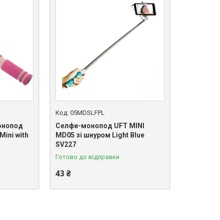
05MDSLFPL
монопод
Селфи-монопод UFT MINI
Mini with
MD05 зі шнуром Light Blue
SV227
Готово до відправки
43 ₴