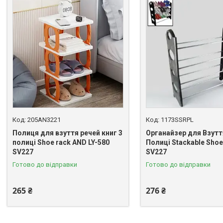
205AN3221
1173SSRPL
Полиця для взуття речей книг 3
Органайзер для Взутт
полиці Shoe rack AND LY-580
Полиці Stackable Shoe
SV227
SV227
Готово до відправки
Готово до відправки
265 ₴
276 ₴