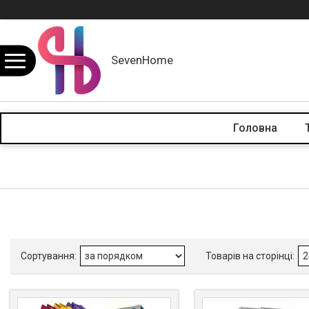
SevenHome
Головна