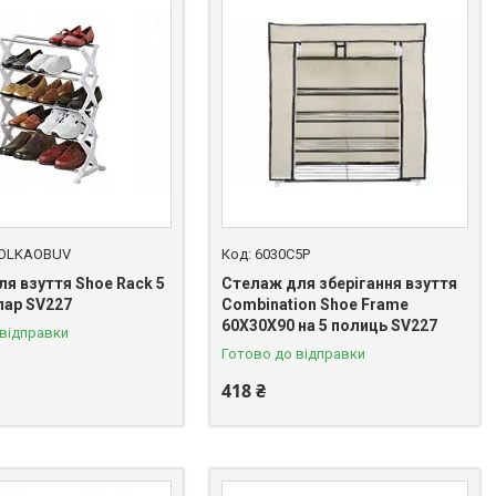
POLKAOBUV
6030C5P
я взуття Shoe Rack 5
Стелаж для зберігання взуття
 пар SV227
Combination Shoe Frame
60X30X90 на 5 полиць SV227
 відправки
Готово до відправки
418 ₴