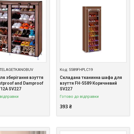
STELAGETKANOBUV
5589FHPLC19
ля зберігання взуття
Складана тканинна шафа для
stproof аnd Damproof
взуття FH-5589 Коричневий
712А SV227
SV227
 відправки
Готово до відправки
393 ₴