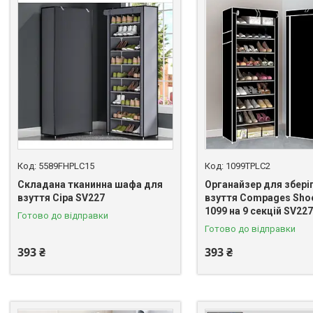
5589FHPLC15
1099TPLC2
Складана тканинна шафа для
Органайзер для збері
взуття Сіра SV227
взуття Compages Shoe
1099 на 9 секцій SV227
Готово до відправки
Готово до відправки
393 ₴
393 ₴