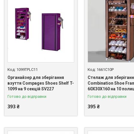
1099TPLC11
1661C10P
Органайзер для зберігання
Стелаж для зберіганн
взуття Compages Shoes Shelf T-
Combination Shoe Fra
1099 на 9 секцій SV227
60X30X160 на 10 поли
Готово до відправки
Готово до відправки
393 ₴
395 ₴