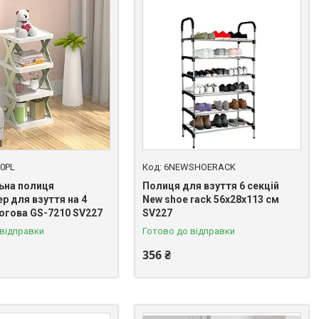
0PL
6NEWSHOERACK
ьна полиця
Полиця для взуття 6 секцій
р для взуття на 4
New shoe rack 56х28х113 см
логова GS-7210 SV227
SV227
 відправки
Готово до відправки
356 ₴