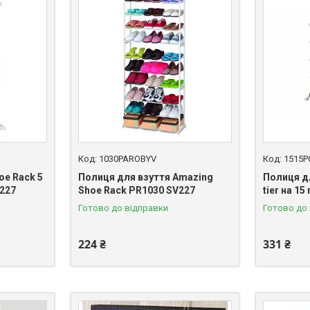
1030PAROBYV
1515
oe Rack 5
Полиця для взуття Amazing
Полиця дл
V227
Shoe Rack PR1030 SV227
tier на 15
Готово до відправки
Готово до
224 ₴
331 ₴