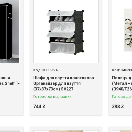
30009602
94026
гання
Шафа для взуття пластикова.
Полиця д
s Shelf T-
Органайзер для взуття
(Метал + 
(37х37х73см) SV227
(В940/Г2
Готово до відправки
Готово до
744 ₴
298 ₴