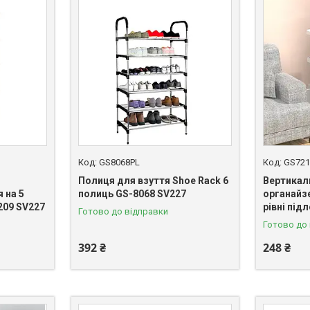
GS8068PL
GS721
Полиця для взуття Shoe Rack 6
Вертикал
 на 5
полиць GS-8068 SV227
органайзе
209 SV227
рівні під
Готово до відправки
Готово до
392 ₴
248 ₴