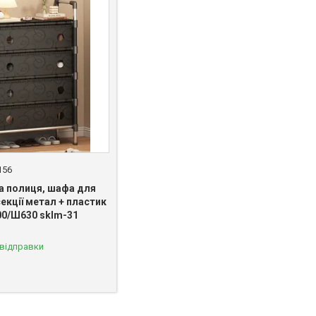
156
а полиця, шафа для
секції метал + пластик
00/Ш630 sklm-31
 відправки