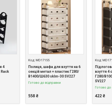
MD17155
MD17
я 4
Полиця, шафа для взуття на 6
Підлогов
 Rack
секцій метал + пластик Г280/
взуття 4 
В1400/Ш630 sklm-30 SV227
Г280/В10
SV227
Готово до відправки
Готово до
558 ₴
422 ₴