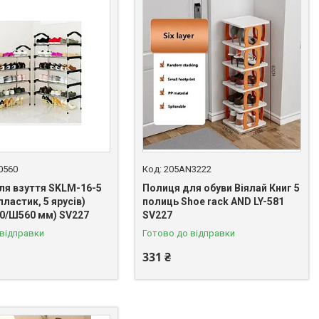
0560
205AN3222
ля взуття SKLM-16-5
Полиця для обуви Віялай Книг 5
пластик, 5 ярусів)
полиць Shoe rack AND LY-581
60/Ш560 мм) SV227
SV227
 відправки
Готово до відправки
331 ₴