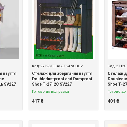
2712STELAGETKANOBUV
2712
я взуття
Стелаж для зберігання взуття
Стелаж д
me
Doubledustproof аnd Damproof
Doubledu
ць SV227
Shoe Т-2712С SV227
Shoe Т-2
Готово до відправки
Готово до
417 ₴
401 ₴