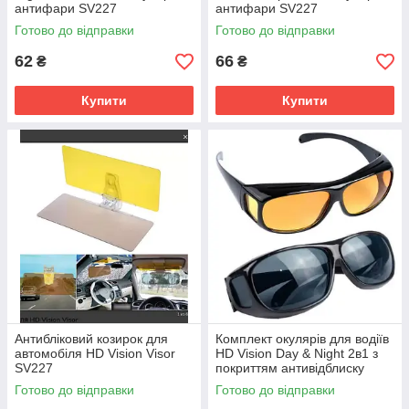
антифари SV227
антифари SV227
Готово до відправки
Готово до відправки
62
66
₴
₴
Купити
Купити
Антибліковий козирок для
Комплект окулярів для водіїв
автомобіля HD Vision Visor
HD Vision Day & Night 2в1 з
SV227
покриттям антивідблиску
день ніч SV227
Готово до відправки
Готово до відправки