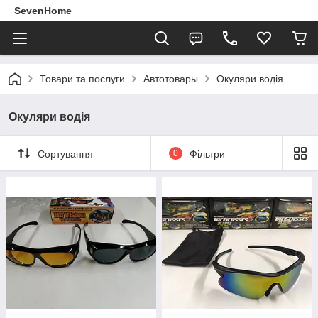
SevenHome
Товари та послуги
Автотовары
Окуляри водія
Окуляри водія
Сортування
0
Фільтри