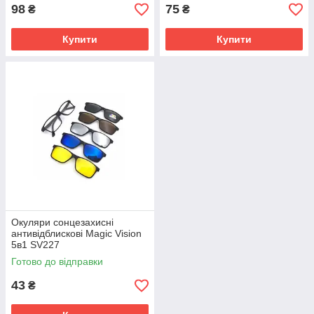
98
75
₴
₴
Купити
Купити
Окуляри сонцезахисні
антивідблискові Magic Vision
5в1 SV227
Готово до відправки
43
₴