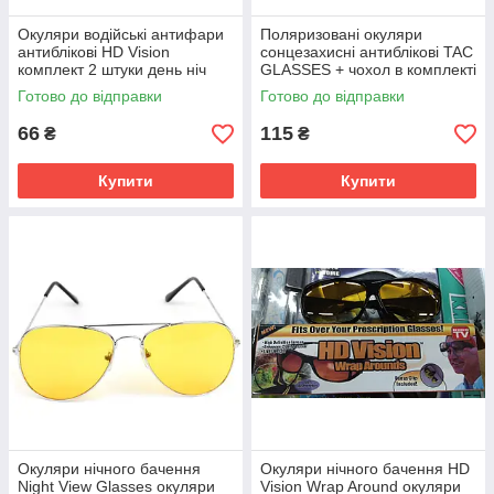
Окуляри водійські антифари
Поляризовані окуляри
антиблікові HD Vision
сонцезахисні антиблікові TAC
комплект 2 штуки день ніч
GLASSES + чохол в комплекті
SV227
SV227
Готово до відправки
Готово до відправки
66
115
₴
₴
Купити
Купити
Окуляри нічного бачення
Окуляри нічного бачення HD
Night View Glasses окуляри
Vision Wrap Around окуляри