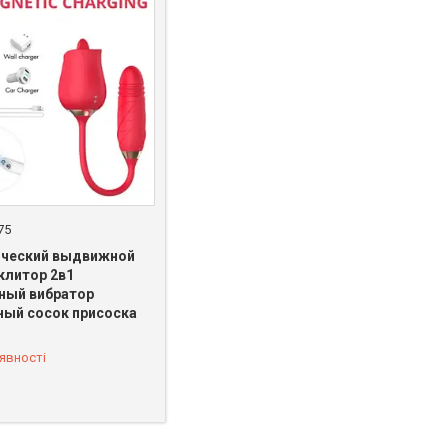
75
ический выдвижной
клитор 2в1
ный вибратор
ный сосок присоска
 462-77-82
явності