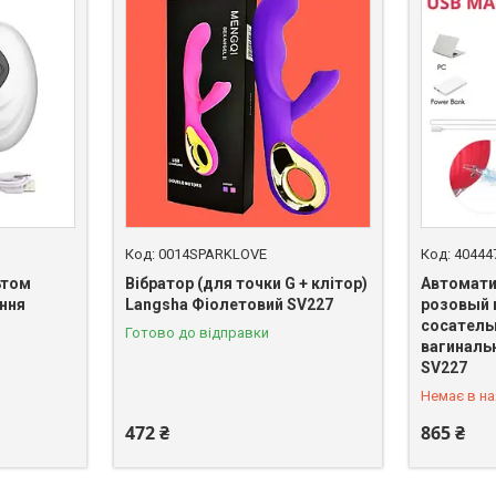
0014SPARKLOVE
40444
ьтом
Вібратор (для точки G + клітор)
Автомат
ння
Langsha Фіолетовий SV227
розовый 
сосатель
Готово до відправки
вагиналь
+380 (67)
SV227
Немає в на
472 ₴
865 ₴