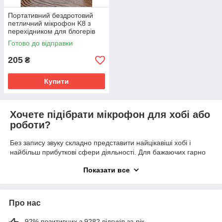
Портативний бездротовий
петличний мікрофон K8 з
перехідником для блогерів
SV227
Готово до відправки
205
₴
Купити
Хочете підібрати мікрофон для хобі або
роботи?
Без запису звуку складно представити найцікавіші хобі і
найбільш прибуткові сфери діяльності. Для бажаючих гарно
відпочити або займатися улюбленою справою не обійтися
Показати все
без покупки гарного мікрофона.
Дійсно професійні мікрофони коштують дуже дорого. Для
старту нової кар'єри або домашнього караоке така складна
Про нас
техніка не потрібна. У нашому магазині зібрані всі недорогі,
але якісні мікрофони початкового рівня. Далі Ви дізнаєтеся,
92% позитивних з 9282 відгуків за рік
як правильно вибрати мікрофон і на що спиратися при