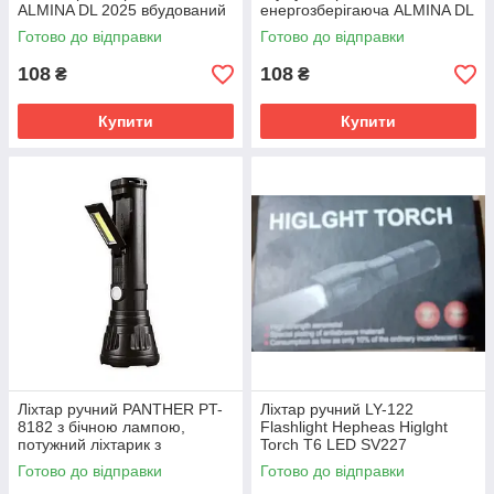
ALMINA DL 2025 вбудований
енергозберігаюча ALMINA DL
акумулятор Дропшипинг
2025 вбудований акумулятор
Готово до відправки
Готово до відправки
SV227
Дропшипинг SV227
108
108
₴
₴
Купити
Купити
Ліхтар ручний PANTHER PT-
Ліхтар ручний LY-122
8182 з бічною лампою,
Flashlight Hepheas Higlght
потужний ліхтарик з
Torch T6 LED SV227
акумулятором,
Готово до відправки
Готово до відправки
підзаряджання від USB, 3+1