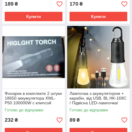
режима+ SV227
189
170
₴
₴
Купити
Купити
Фонарик в комплекте 2 штуки
Лампочка з акумулятором +
18650 аккумулятора XWL-
карабін, від USB, BL HK-169C
P50 100000W с клипсой
/ Підвісна LED-лампочка/
SV227
ліхтар для кемпінгу SV227
Готово до відправки
Готово до відправки
232
89
₴
₴