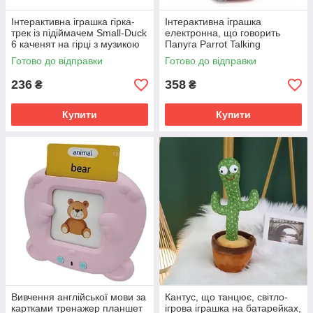
Інтерактивна іграшка гірка-
Інтерактивна іграшка
трек із підіймачем Small-Duck
електронна, що говорить
6 каченят на гірці з музикою
Папуга Parrot Talking
iC227
Червоний SV227
Готово до відправки
Готово до відправки
236
358
₴
₴
Купити
Купити
Вивчення англійської мови за
Кантус, що танцює, світло-
картками тренажер планшет
ігрова іграшка на батарейках,