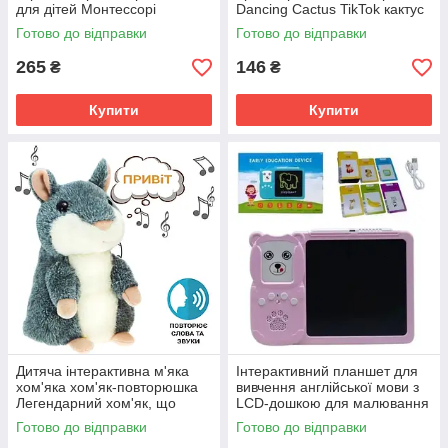
для дітей Монтессорі
Dancing Cactus TikTok кактус
навчальні інтерактивні HMD
у вазоні 34 см SV227
Готово до відправки
Готово до відправки
SV227
265
146
₴
₴
Купити
Купити
Дитяча інтерактивна м'яка
Інтерактивний планшет для
хом'яка хом'як-повторюшка
вивчення англійської мови з
Легендарний хом'як, що
LCD-дошкою для малювання
говорить SV227
і 112 картами (240 слів)
Готово до відправки
Готово до відправки
SV227