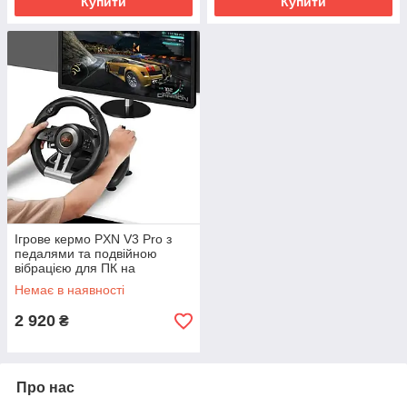
Купити
Купити
Ігрове кермо PXN V3 Pro з
педалями та подвійною
вібрацією для ПК на
присосках BLACK SV227
Немає в наявності
2 920
₴
Про нас