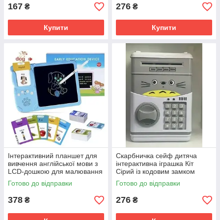
167
276
₴
₴
Купити
Купити
Інтерактивний планшет для
Скарбничка сейф дитяча
вивчення англійської мови з
інтерактивна іграшка Кіт
LCD-дошкою для малювання
Сірий із кодовим замком
і 255 картами (510 слів)
Cartoon CAT SV227
Готово до відправки
Готово до відправки
SV227
378
276
₴
₴