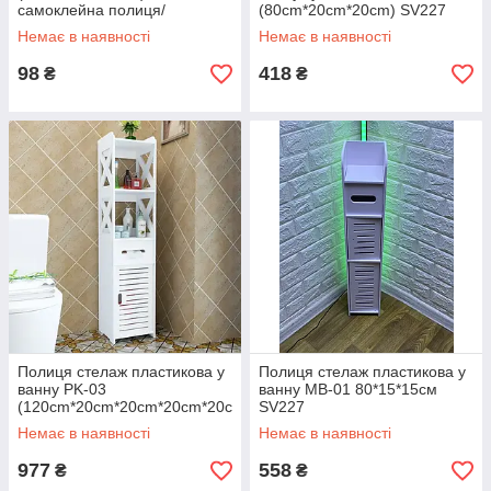
самоклейна полиця/
(80cm*20cm*20cm) SV227
Універсальна полиця SV227
Немає в наявності
Немає в наявності
98
418
₴
₴
Полиця стелаж пластикова у
Полиця стелаж пластикова у
ванну PK-03
ванну MB-01 80*15*15см
(120cm*20cm*20cm*20cm*20c
SV227
m) SV227
Немає в наявності
Немає в наявності
977
558
₴
₴