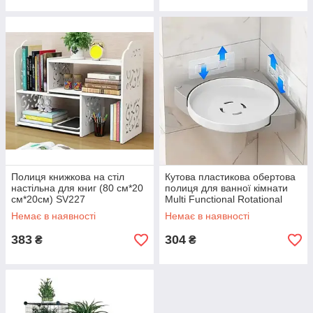
Полиця книжкова на стіл
Кутова пластикова обертова
настільна для книг (80 см*20
полиця для ванної кімнати
см*20см) SV227
Multi Functional Rotational
Tray Органайзер у ванну
Немає в наявності
Немає в наявності
SV227
383
304
₴
₴