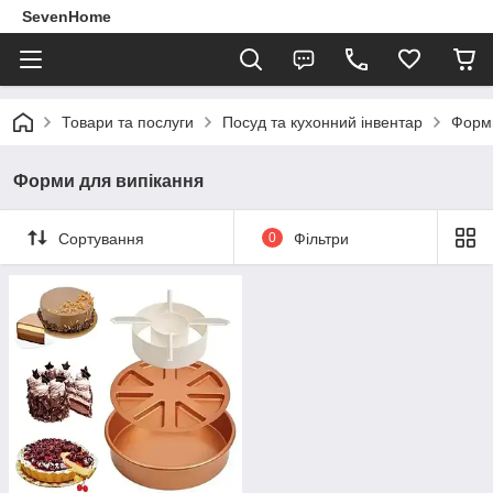
SevenHome
Товари та послуги
Посуд та кухонний інвентар
Форми
Форми для випікання
Сортування
0
Фільтри