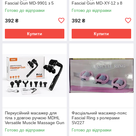
Fascial Gun MD-9901 з 5
Fascial Gun MD-XY-12 з 8
насадками SV227
насадками SV227
Готово до відправки
Готово до відправки
392
392
₴
₴
Купити
Купити
Перкусійний масажер для
Фасціальний масажер-пояс
тіла з довгою ручкою MDHL
Fascial Ring з ролерами
Versatile Muscle Massage Gun
SV227
MD-XY-15 з 10 насадками
Готово до відправки
Готово до відправки
SV227