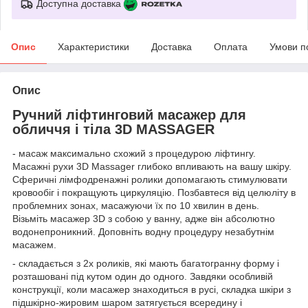
Доступна доставка
Опис
Характеристики
Доставка
Оплата
Умови п
Опис
Ручний ліфтинговий масажер для
обличчя і тіла 3D MASSAGER
- масаж максимально схожий з процедурою ліфтингу.
Масажні рухи 3D Massager глибоко впливають на вашу шкіру.
Сферичні лімфодренажні ролики допомагають стимулювати
кровообіг і покращують циркуляцію. Позбавтеся від целюліту в
проблемних зонах, масажуючи їх по 10 хвилин в день.
Візьміть масажер 3D з собою у ванну, адже він абсолютно
водонепроникний. Доповніть водну процедуру незабутнім
масажем.
- складається з 2х роликів, які мають багатогранну форму і
розташовані під кутом один до одного. Завдяки особливій
конструкції, коли масажер знаходиться в русі, складка шкіри з
підшкірно-жировим шаром затягується всередину і