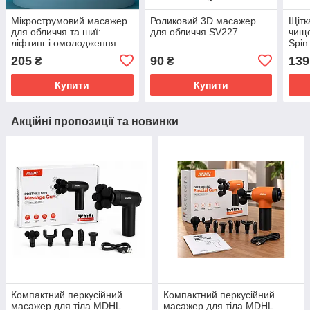
Мікрострумовий масажер
Роликовий 3D масажер
Щітк
для обличчя та шиї:
для обличчя SV227
чище
ліфтинг і омолодження
Spin
б'юті-девайс (модель XL-
205
90
139
₴
₴
1602) SV227
Купити
Купити
Акційні пропозиції та новинки
Компактний перкусійний
Компактний перкусійний
масажер для тіла MDHL
масажер для тіла MDHL