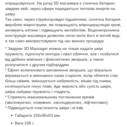
опрацьовується. На ручці 3D масажера є сонячна батарея,
завдяки якій, через сфери передається теплова енергія на
шкіру.
Так само, через струмопровідні підшипники, сонячна батарея
виробляє мікроструми, які покращують мікроциркуляцію крові,
активують клітини і підвищують метаболізм. Водонепроникна
конструкція масажера дозволяє легко мити його в теплій воді,
а так само використовувати під час ванних процедур.
* Завдяки 3D Massager можна не тільки надати шкірі
пружність, підтягнути контури і овал обличчя, але і позбутися
від дрібних мімічних і фізіологічних зморшок, а також
розлучитися з другим підборіддям.
* Ефект колагенового заповнення зморшок, що візуально
виражається в зменшенні ознак старіння, колір обличчя стає
більш свіжим, зменшується набряклість, мішки під очима,
поліпшується тонус повік, йде жирність або сухість шкіри,
шкіра набуває пружність і гладкість.
* Сприяють максимальному поглинанню кремів
(зволожуючих, поживних, омолоджуючих, ліфтингових).
* Підвищується пластичність шкіри і м'язів.
Габарити 155х95х53 мм.
Вага 168 г.