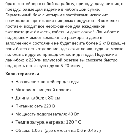
брать контейнер с собой на работу, природу, дачу, пикник, в
поездку, размещая изделие в небольшой сумке.
Герметичный бокс с четырьмя застёжками исключит
возможность протекания пищевых продуктов. В комплект
поставки входит всё необходимое для ежедневной
эксплуатации: ёмкость, кабель и даже ложка! Ланч-бокс с
подогревом имеет компактные размеры и даже в
заполненном состоянии не будет весить более 2 кг В крышке
ланч-бокса есть отделение, где лежит ложка, туда же можно
положить и другие принадлежности для еды; Подключив
ланч-бокс к 220-ти вольтовой розетке вы сможете быстро
подогреть остывшую еду за 5-20 минут;
Характеристики
:
Назначение: контейнер для еды
Материал: пищевой пластик
Длина кабеля: 80 см
Питание: сеть 220 В
Мощность подогревателя: 40 Вт
Температура нагрева: 120 ° C
Объем: 1.05 л (две емкости на 0.6 и 0.45 л)