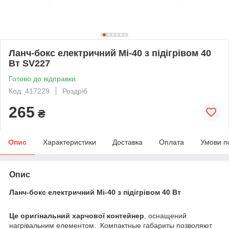
Ланч-бокс електричний Mi-40 з підігрівом 40
Вт SV227
Готово до відправки
Код: 417229
Роздріб
265
₴
Опис
Характеристики
Доставка
Оплата
Умови п
Опис
Ланч-бокс електричний Mi-40 з підігрівом 40 Вт
Це оригінальний харчової контейнер
, оснащений
нагрівальним елементом. Компактные габариты позволяют