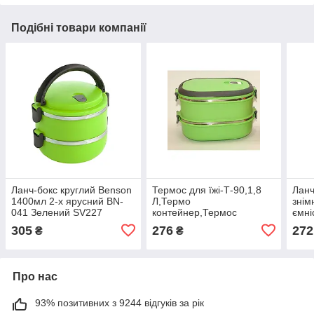
Подібні товари компанії
Ланч-бокс круглий Benson
Термос для їжі-Т-90,1,8
Ланч
1400мл 2-х ярусний BN-
Л,Термо
знім
041 Зелений SV227
контейнер,Термос
ємні
харчовий, Ланч бокс для
305
276
272
₴
₴
продуктів, Ланч бокс з 2
судками SV227
Про нас
93% позитивних з 9244 відгуків за рік