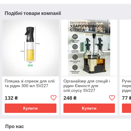
Подібні товари компанії
Пляшка зі спреєм для олії
Органайзер для спецій і
Ручн
та рідин 300 мл SV227
рідин Ємності для
пере
олії,соусу SV227
ріди
132
248
77
₴
₴
Купити
Купити
Про нас