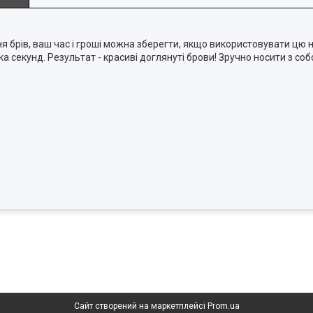
брів, ваш час і гроші можна зберегти, якщо використовувати цю н
а секунд. Результат - красиві доглянуті брови! Зручно носити з со
Сайт створений на маркетплейсі
Prom.ua