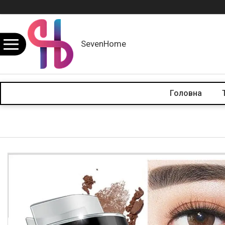
SevenHome
Головна