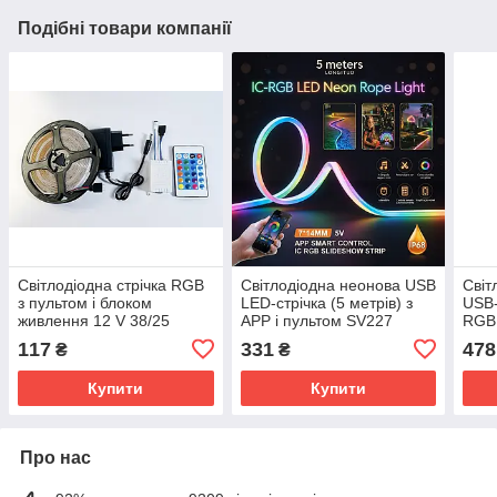
Подібні товари компанії
Світлодіодна стрічка RGB
Світлодіодна неонова USB
Світ
з пультом і блоком
LED-стрічка (5 метрів) з
USB-
живлення 12 V 38/25
APP і пультом SV227
RGB
SV227
117
331
478
₴
₴
Купити
Купити
Про нас