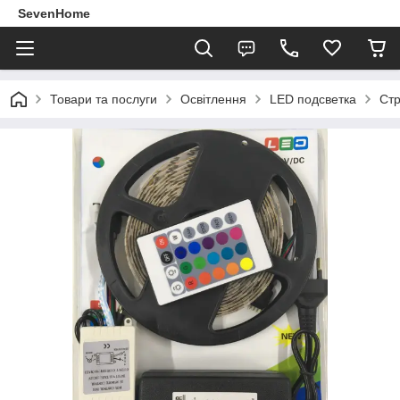
SevenHome
Товари та послуги
Освітлення
LED подсветка
Стр