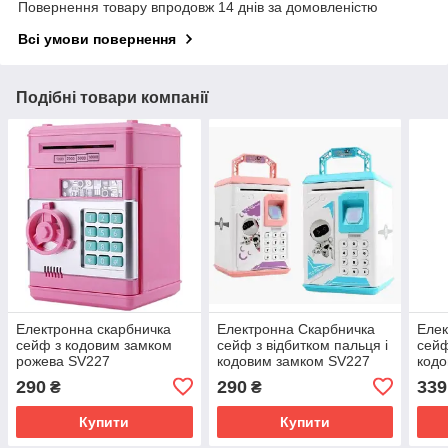
Повернення товару впродовж 14 днів за домовленістю
Всі умови повернення
Подібні товари компанії
Електронна скарбничка
Електронна Скарбничка
Елек
сейф з кодовим замком
сейф з відбитком пальця і
сейф
рожева SV227
кодовим замком SV227
кодо
куп
290
290
339
₴
₴
Купити
Купити