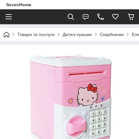
SevenHome
Товари та послуги
Дитячі іграшки
Скарбнички
Еле