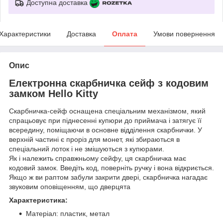
Доступна доставка
Характеристики
Доставка
Оплата
Умови повернення
Опис
Електронна скарбничка сейф з кодовим
замком Hello Kitty
Скарбничка-сейф оснащена спеціальним механізмом, який
спрацьовує при піднесенні купюри до приймача і затягує її
всередину, поміщаючи в основне відділення скарбнички. У
верхній частині є проріз для монет, які збираються в
спеціальний лоток і не змішуються з купюрами.
Як і належить справжньому сейфу, ця скарбничка має
кодовий замок. Введіть код, поверніть ручку і вона відкриється.
Якщо ж ви раптом забули закрити двері, скарбничка нагадає
звуковим оповіщенням, що дверцята
Характеристика:
Матеріал: пластик, метал