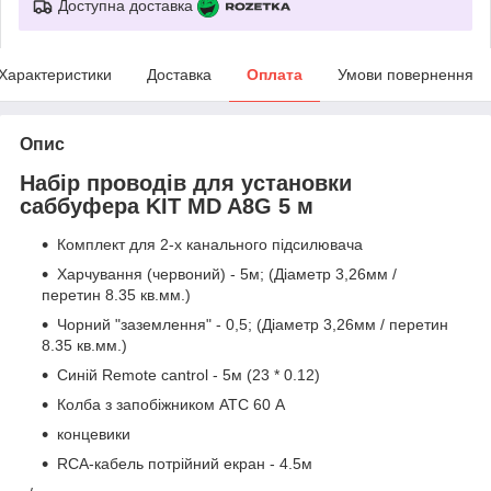
Доступна доставка
Характеристики
Доставка
Оплата
Умови повернення
Опис
Набір проводів для установки
саббуфера KIT MD A8G 5 м
Комплект для 2-х канального підсилювача
Харчування (червоний) - 5м; (Діаметр 3,26мм /
перетин 8.35 кв.мм.)
Чорний "заземлення" - 0,5; (Діаметр 3,26мм / перетин
8.35 кв.мм.)
Синій Remote cantrol - 5м (23 * 0.12)
Колба з запобіжником ATC 60 А
концевики
RCA-кабель потрійний екран - 4.5м