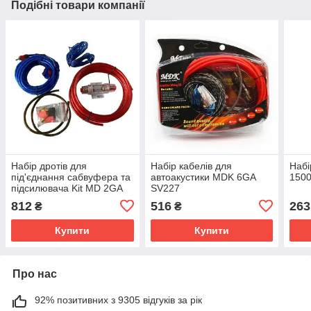
Подібні товари компанії
Набір дротів для
Набір кабелів для
Набі
під'єднання сабвуфера та
автоакустики MDK 6GA
150
підсилювача Kit MD 2GA
SV227
SV227
812
516
263
₴
₴
Купити
Купити
Про нас
92% позитивних з 9305 відгуків за рік