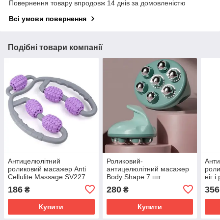
Повернення товару впродовж 14 днів за домовленістю
Всі умови повернення
Подібні товари компанії
Антицелюлітний
Роликовий-
Анти
роликовий масажер Anti
антицелюлітний масажер
роли
Cellulite Massage SV227
Body Shape 7 шт.
ніг 
масажних роликів SV227
186
280
356
₴
₴
Купити
Купити