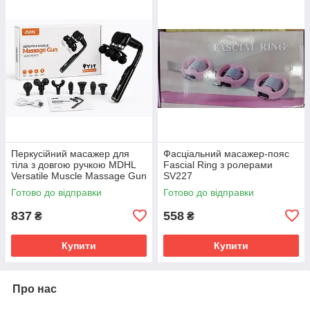
Перкусійний масажер для
Фасціальний масажер-пояс
тіла з довгою ручкою MDHL
Fascial Ring з ролерами
Versatile Muscle Massage Gun
SV227
MD-XY-15 з 10 насадками
Готово до відправки
Готово до відправки
SV227
837
558
₴
₴
Купити
Купити
Про нас