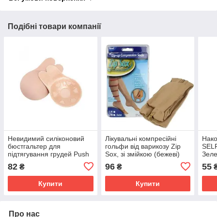
Подібні товари компанії
Невидимий силіконовий
Лікувальні компресійні
Нако
бюстгальтер для
гольфи від варикозу Zip
SEL
підтягування грудей Push
Sox, зі змійкою (бежеві)
Зел
Up, розмір L/XL, бежевий
SV227
82
96
55
₴
₴
SV227
Купити
Купити
Про нас