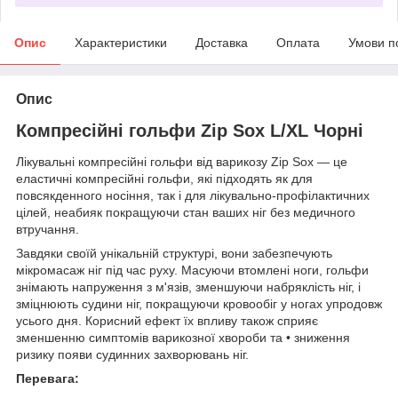
Опис
Характеристики
Доставка
Оплата
Умови п
Опис
Компресійні гольфи Zip Sox L/XL Чорні
Лікувальні компресійні гольфи від варикозу Zip Sox — це
еластичні компресійні гольфи, які підходять як для
повсякденного носіння, так і для лікувально-профілактичних
цілей, неабияк покращуючи стан ваших ніг без медичного
втручання.
Завдяки своїй унікальній структурі, вони забезпечують
мікромасаж ніг під час руху. Масуючи втомлені ноги, гольфи
знімають напруження з м'язів, зменшуючи набряклість ніг, і
зміцнюють судини ніг, покращуючи кровообіг у ногах упродовж
усього дня. Корисний ефект їх впливу також сприяє
зменшенню симптомів варикозної хвороби та • зниження
ризику появи судинних захворювань ніг.
Перевага: