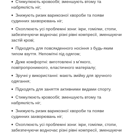
Стимулюють кровообіг, зменшують втому та
набряклість ніг;
Знижують ризик варикозної хвороби та появи
судинних захворювань ніг;
Охоплюють усі проблемні зони: ікри, гомілки, стопи,
забезпечуючи водночас різні рівні компресії, зменшуючи
застій крові;
Підходять для повсякденного носіння з будь-яким
типом взуття. Непомітні під одягом;
Дуже комфортні: виготовлені з м'якого,
повітропроникного, еластичного матеріалу;
Зручні у використанні: мають змійку для зручного
одягання;
Підходять для заняття активними видами спорту.
Стимулюють кровообіг, зменшують втому та
набряклість ніг;
Знижують ризик варикозної хвороби та появи
судинних захворювань ніг;
Охоплюють усі проблемні зони: ікри, гомілки, стопи,
забезпечуючи водночас різні рівні компресії, зменшуючи