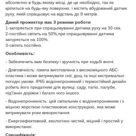
абсолютно в будь-якому місці, де це необхідно, так як
кріпиться на будь-яку поверхню, і містить вбудований датчик
руху, який спрацьовує на відстань до 8 метрів.
Даний прожектор має 3 режими роботи
1-загоряється при спрацьовуванні датчика руху на 30 сек.
2-постійно світить на 50%,при спрацьовуванні датчика
загоряється на 100%.
3-світить постійно.
Особливість:
- Забезпечить вам безпеку і зручність при ходьбі вночі.
- Довговічність: лампа виготовлена з високоміцного АБС-
пластика і може витримувати сніг, дощ та інші екстремальні
погодні умови. IP65 водонепроникний і термостійкий дизайн
робить його придатним для вулиці, саду, патіо, палуби,
під'їзних доріжок і багато чого іншого.
- Водонепроникність: цей світильник є водонепроникним і з
міцною жорсткою пластиковою конструкцією, яка може
витримувати роки використання.
- Енергоефективний, екологічно чистий, міцний і простий у
використанні.
Специфікація: