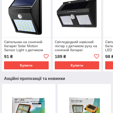
Світильник на сонячній
Світлодіодний навісний
Світ
батареї Solar Motion
ліхтар з датчиком руху на
бата
Sensor Light з датчиком
сонячній батареї
LED 
руху LED SV227
водонепроникний Solar
руху
91
189
98
₴
₴
1626A + solar 40 SV227
Купити
Купити
Акційні пропозиції та новинки