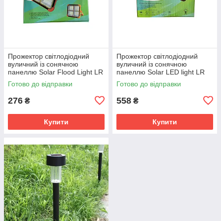
Прожектор світлодіодний
Прожектор світлодіодний
вуличний із сонячною
вуличний із сонячною
панеллю Solar Flood Light LR
панеллю Solar LED light LR
200 (10610), 2400 mAh
150 (9938) SV227
Готово до відправки
Готово до відправки
SV227
276
558
₴
₴
Купити
Купити