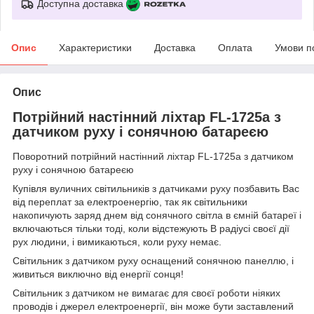
Доступна доставка
Опис
Характеристики
Доставка
Оплата
Умови п
Опис
Потрійний настінний ліхтар FL-1725a з
датчиком руху і сонячною батареєю
Поворотний потрійний настінний ліхтар FL-1725a з датчиком
руху і сонячною батареєю
Купівля вуличних світильників з датчиками руху позбавить Вас
від переплат за електроенергію, так як світильники
накопичують заряд днем від сонячного світла в ємній батареї і
включаються тільки тоді, коли відстежують В радіусі своєї дії
рух людини, і вимикаються, коли руху немає.
Світильник з датчиком руху оснащений сонячною панеллю, і
живиться виключно від енергії сонця!
Світильник з датчиком не вимагає для своєї роботи ніяких
проводів і джерел електроенергії, він може бути заставлений