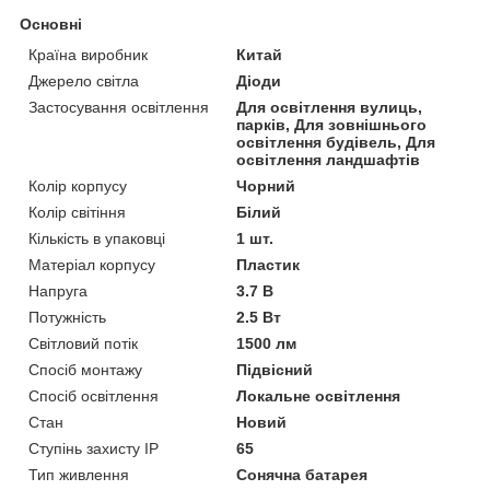
Основні
Країна виробник
Китай
Джерело світла
Діоди
Застосування освітлення
Для освітлення вулиць,
парків, Для зовнішнього
освітлення будівель, Для
освітлення ландшафтів
Колір корпусу
Чорний
Колір світіння
Білий
Кількість в упаковці
1 шт.
Матеріал корпусу
Пластик
Напруга
3.7 В
Потужність
2.5 Вт
Світловий потік
1500 лм
Спосіб монтажу
Підвісний
Спосіб освітлення
Локальне освітлення
Стан
Новий
Ступінь захисту IP
65
Тип живлення
Сонячна батарея