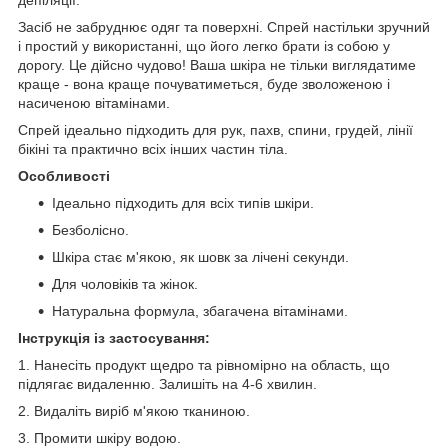
депіляції.
Засіб не забруднює одяг та поверхні. Спрей настільки зручний
і простий у використанні, що його легко брати із собою у
дорогу. Це дійсно чудово! Ваша шкіра не тільки виглядатиме
краще - вона краще почуватиметься, буде зволоженою і
насиченою вітамінами.
Спрей ідеально підходить для рук, пахв, спини, грудей, лінії
бікіні та практично всіх інших частин тіла.
Особливості
Ідеально підходить для всіх типів шкіри.
Безболісно.
Шкіра стає м'якою, як шовк за лічені секунди.
Для чоловіків та жінок.
Натуральна формула, збагачена вітамінами.
Інструкція із застосування:
1. Нанесіть продукт щедро та рівномірно на область, що
підлягає видаленню. Залишіть на 4-6 хвилин.
2. Видаліть виріб м'якою тканиною.
3. Промити шкіру водою.