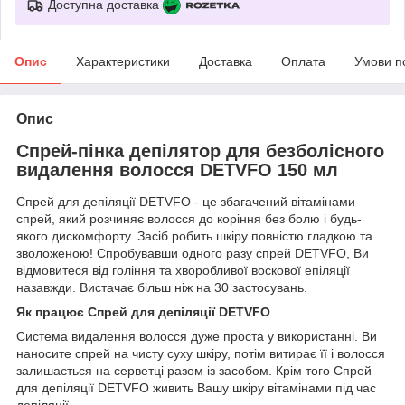
Доступна доставка
Опис
Характеристики
Доставка
Оплата
Умови п
Опис
Спрей-пінка депілятор для безболісного
видалення волосся DETVFO 150 мл
Cпрей для депіляції DETVFO - це збагачений вітамінами
спрей, який розчиняє волосся до коріння без болю і будь-
якого дискомфорту. Засіб робить шкіру повністю гладкою та
зволоженою! Спробувавши одного разу спрей DETVFO, Ви
відмовитеся від гоління та хворобливої воскової епіляції
назавжди. Вистачає більш ніж на 30 застосувань.
Як працює Cпрей для депіляції DETVFO
Система видалення волосся дуже проста у використанні. Ви
наносите спрей на чисту суху шкіру, потім витирає її і волосся
залишається на серветці разом із засобом. Крім того Cпрей
для депіляції DETVFO живить Вашу шкіру вітамінами під час