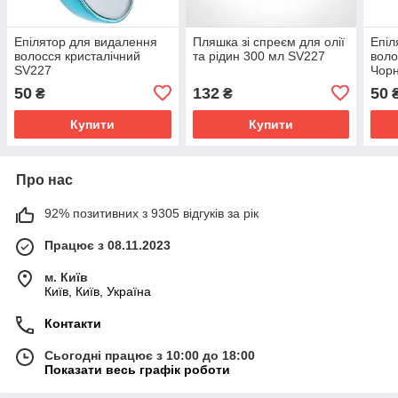
Епілятор для видалення
Пляшка зі спреєм для олії
Епіл
волосся кристалічний
та рідин 300 мл SV227
воло
SV227
Чор
50
132
50
₴
₴
Купити
Купити
Про нас
92% позитивних з 9305 відгуків за рік
Працює з 08.11.2023
м. Київ
Київ, Київ, Україна
Контакти
Сьогодні працює з 10:00 до 18:00
Показати весь графік роботи