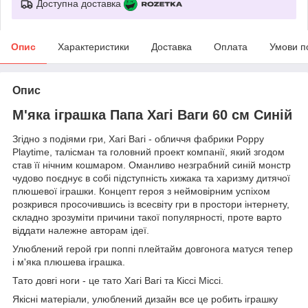
Доступна доставка
Опис
Характеристики
Доставка
Оплата
Умови п
Опис
М'яка іграшка Папа Хагі Ваги 60 см Синій
Згідно з подіями гри, Хагі Вагі - обличчя фабрики Poppy
Playtime, талісман та головний проект компанії, який згодом
став її нічним кошмаром. Оманливо незграбний синій монстр
чудово поєднує в собі підступність хижака та харизму дитячої
плюшевої іграшки. Концепт героя з неймовірним успіхом
розкрився просочившись із всесвіту гри в простори інтернету,
складно зрозуміти причини такої популярності, проте варто
віддати належне авторам ідеї.
Улюблений герой гри поппі плейтайм довгонога матуся тепер
і м'яка плюшева іграшка.
Тато довгі ноги - це тато Хагі Вагі та Кіссі Міссі.
Якісні матеріали, улюблений дизайн все це робить іграшку