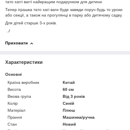
тато хаггі ваггі найкращим подарунком для дитини.
Тепер іграшка тато хагі ваги буде завжди поруч будь то уроки
або секції, а також на прогулянці в парку або дитячому садку.
Для дітей старше 3-х років.
../
Приховати
Характеристики
Основні
Країна виробник
Китай
Висота
60 см
Вікова група
Від 3 років
Колір
Синій
Матеріал
Плюш
Прання
Машинна/ручна
Стан
Новий