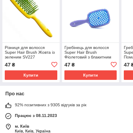
Різниця для волосся
Гребінець для волосся
Греб
Super Hair Brush Жовта із
Super Hair Brush
Supe
зеленим SV227
Фіолетовий з блакитним
Пома
SV227
SV2
47
47
47
₴
₴
Купити
Купити
Про нас
92% позитивних з 9305 відгуків за рік
Працює з 08.11.2023
м. Київ
Київ, Київ, Україна