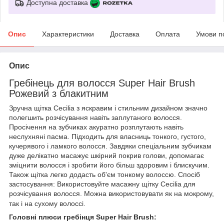
Доступна доставка
Опис
Характеристики
Доставка
Оплата
Умови п
Опис
Гребінець для волосся Super Hair Brush
Рожевий з блакитним
Зручна щітка Cecilia з яскравим і стильним дизайном значно
полегшить розчісування навіть заплутаного волосся.
Просічення на зубчиках акуратно розплутають навіть
неслухняні пасма. Підходить для власниць тонкого, густого,
кучерявого і ламкого волосся. Завдяки спеціальним зубчикам
дуже делікатно масажує шкірний покрив голови, допомагає
зміцнити волосся і зробити його більш здоровим і блискучим.
Також щітка легко додасть об'єм тонкому волоссю. Спосіб
застосування: Використовуйте масажну щітку Cecilia для
розчісування волосся. Можна використовувати як на мокрому,
так і на сухому волоссі.
Головні плюси гребінця Super Hair Brush: