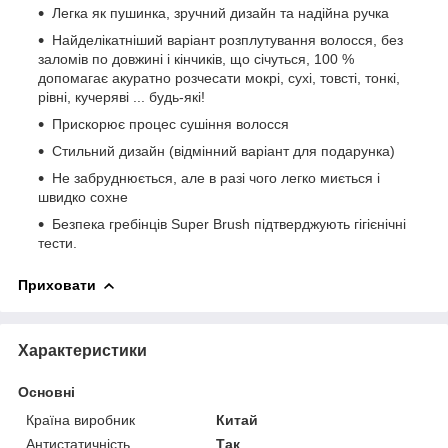
Легка як пушинка, зручний дизайн та надійна ручка
Найделікатніший варіант розплутування волосся, без
заломів по довжині і кінчиків, що січуться, 100 %
допомагає акуратно розчесати мокрі, сухі, товсті, тонкі,
рівні, кучеряві ... будь-які!
Прискорює процес сушіння волосся
Стильний дизайн (відмінний варіант для подарунка)
Не забруднюється, але в разі чого легко миється і
швидко сохне
Безпека гребінців Super Brush підтверджують гігієнічні
тести.
Приховати
Характеристики
Основні
Країна виробник
Китай
Антистатичність
Так