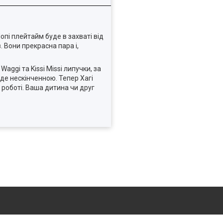
опі плейтайм буде в захваті від
. Вони прекрасна пара і,
Waggi та Kissi Missi липучки, за
уде нескінченною. Тепер Хагі
 роботі. Ваша дитина чи друг