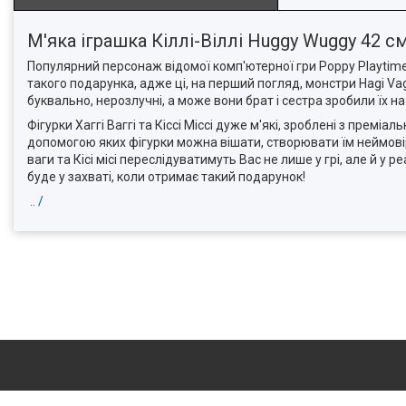
М'яка іграшка Кіллі-Віллі Huggy Wuggy 42 
Популярний персонаж відомої комп'ютерної гри Poppy Playtime Hu
такого подарунка, адже ці, на перший погляд, монстри Hagi Vagi
буквально, нерозлучні, а може вони брат і сестра зробили їх на
Фігурки Хаггі Ваггі та Кіссі Міссі дуже м'які, зроблені з преміа
допомогою яких фігурки можна вішати, створювати їм неймовірні
ваги та Кісі місі переслідуватимуть Вас не лише у грі, але й
буде у захваті, коли отримає такий подарунок!
.. /