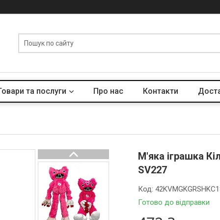
Товари та послуги
Про нас
Контакти
Доста
М'яка іграшка Кі
SV227
Код:
42KVMGKGRSHKC1
Готово до відправки