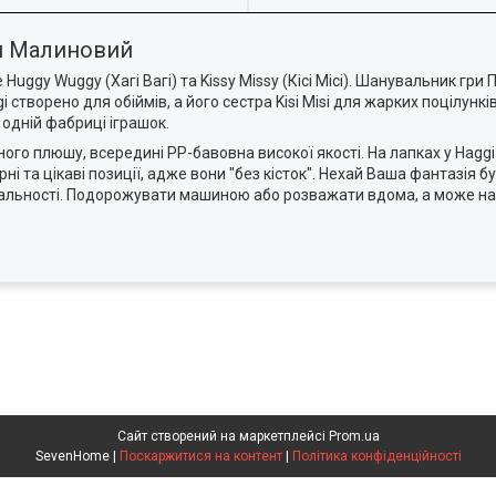
см Малиновий
ggy Wuggy (Хагі Вагі) та Kissy Missy (Кісі Місі). Шанувальник гри П
 створено для обіймів, а його сестра Kisi Misi для жарких поцілунків
 одній фабриці іграшок.
льного плюшу, всередині PP-бавовна високої якості. На лапках у Haggi 
 та цікаві позиції, адже вони "без кісток". Нехай Ваша фантазія б
 у реальності. Подорожувати машиною або розважати вдома, а може на
Сайт створений на маркетплейсі
Prom.ua
SevenHome |
Поскаржитися на контент
|
Політика конфіденційності