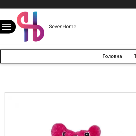
SevenHome
Головна