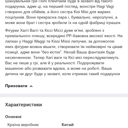
Шанувальник гри Попі плейтайм буде в захваті від такого
подарунка, адже ці, на перший погляд, монстри Hagi Vagi
створено для обіймів, а його сестра Kisi Misi для жарких
поцілунків. Вони прекрасна пара і, буквально, нерозлучні, а
може вони брат і сестра зробили їх на одній фабриці іграшок.
Фігурки Хаггі Ваггі та Кіссі Міссі дуже м'які, зроблені з
преміального плюшу, всередині PP-бавовна високої якості. На
лапках у Haggi Waggi та Kissi Missi липучки, за допомогою
яких фігурки можна вішати, створювати їм неймовірні та цікаві
позиції, адже вони "без кісток". Нехай Ваша фантазія буде
нескінченною. Тепер Хагі ваги та Кісі місі переслідуватимуть
Вас не лише у грі, але й у реальності. Подорожувати
машиною або розважати вдома, а може на роботі. Ваша
дитина чи друг буде у захваті, коли отримає такий подарунок
Приховати
Характеристики
Основні
Країна виробник
Китай