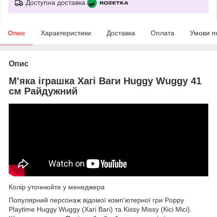
Доступна доставка
Опис
Характеристики
Доставка
Оплата
Умови п
Опис
М'яка іграшка Хагі Ваги Huggy Wuggy 41
см Райдужний
Колір уточнюйте у менеджера
Популярний персонаж відомої комп'ютерної гри Poppy
Playtime Huggy Wuggy (Хагі Вагі) та Kissy Missy (Кісі Місі).