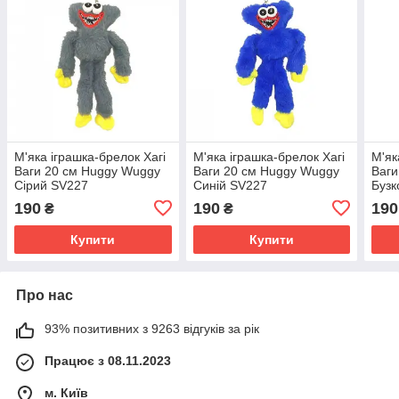
М'яка іграшка-брелок Хагі
М'яка іграшка-брелок Хагі
М'як
Ваги 20 см Huggy Wuggy
Ваги 20 см Huggy Wuggy
Ваги
Сірий SV227
Синій SV227
Бузк
190
190
190
₴
₴
Купити
Купити
Про нас
93% позитивних з 9263 відгуків за рік
Працює з 08.11.2023
м. Київ