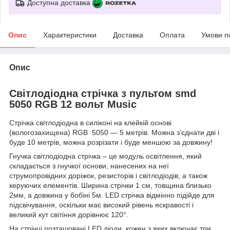
Доступна доставка
Опис
Характеристики
Доставка
Оплата
Умови п
Опис
Світлодіодна стрічка з пультом smd
5050 RGB 12 вольт Music
Стрічка світлодіодна в силіконі на клейкій основі
(вологозахищена) RGB 5050 — 5 метрів. Можна з'єднати дві і
буде 10 метрів, можна розрізати і буде меншою за довжину!
Гнучка світлодіодна стрічка – це модуль освітлення, який
складається з гнучкої основи, нанесених на неї
струмопровідних доріжок, резисторів і світлодіодів, а також
керуючих елементів. Ширина стрічки 1 см, товщина близько
2мм, а довжина у бобіні 5м. LED стрічка відмінно підійде для
підсвічування, оскільки має високий рівень яскравості і
великий кут світіння дорівнює 120°.
На стрічці розташовані LED діоди, кожен з яких включає три