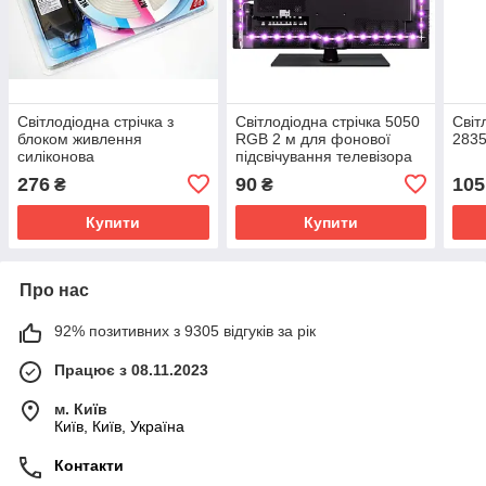
Світлодіодна стрічка з
Світлодіодна стрічка 5050
Світ
блоком живлення
RGB 2 м для фонової
2835
силіконова
підсвічування телевізора
вологозахищена NEON
SV227
276
90
105
₴
₴
LED RGB - 5 м SV227
Купити
Купити
Про нас
92% позитивних з 9305 відгуків за рік
Працює з 08.11.2023
м. Київ
Київ, Київ, Україна
Контакти