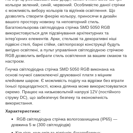
кольори зелений, синій, червоний. Особливістю даної стрічки
є можливість вибору кольорів та відтінків освітлення. Що
дозволять створити феєрію кольору, приносячи в дизайн
вашого простору новизну та неповторний стиль.
Багатокольорова світлодіодна стрічка SMD 5050 RGB
використовується для підсвічування архітектурних та
інтер'єрних елементів. Арки, стельові та декоративні ніші
підвісні стелі, барні стійки, світлопрозорі конструкції будуть
вигідно освітлені, а пульт управління світлодіодною стрічкою
RGB дозволить вибрати стиль освітлення за вашим смаком та
настроєм.
Гнучка світлодіодна стрічка SMD 5050 RGB виконана на
основі гнучкої самоклеючої друкованої плати з міцним
клейовим шаром. Є можливість поділу на відрізки без втрати
їхньої працездатності, кожна ділянка може використовуватися
окремо. Працює на низьковольтній напрузі 12V (постійного
струму DC), що забезпечує безпеку та економічність
використання.
Характеристики:
RGB світлодіодна стрічка вологозахищена (IP65) —
довжина 5 м (300 світлодіодів)
Кількість кольорів та відтінків: багатобарвна;