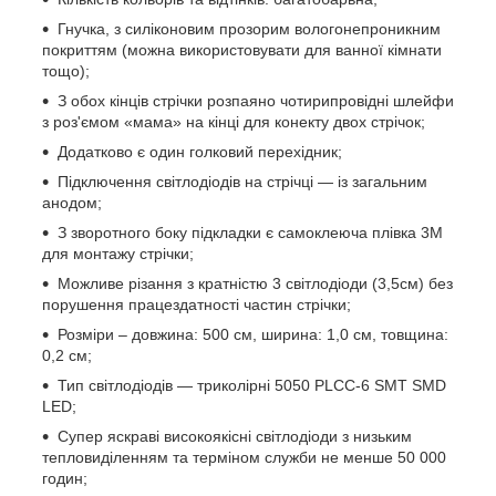
Гнучка, з силіконовим прозорим вологонепроникним
покриттям (можна використовувати для ванної кімнати
тощо);
З обох кінців стрічки розпаяно чотирипровідні шлейфи
з роз'ємом «мама» на кінці для конекту двох стрічок;
Додатково є один голковий перехідник;
Підключення світлодіодів на стрічці — із загальним
анодом;
З зворотного боку підкладки є самоклеюча плівка 3М
для монтажу стрічки;
Можливе різання з кратністю 3 світлодіоди (3,5см) без
порушення працездатності частин стрічки;
Розміри – довжина: 500 см, ширина: 1,0 см, товщина:
0,2 см;
Тип світлодіодів — триколірні 5050 PLCC-6 SMT SMD
LED;
Супер яскраві високоякісні світлодіоди з низьким
тепловиділенням та терміном служби не менше 50 000
годин;