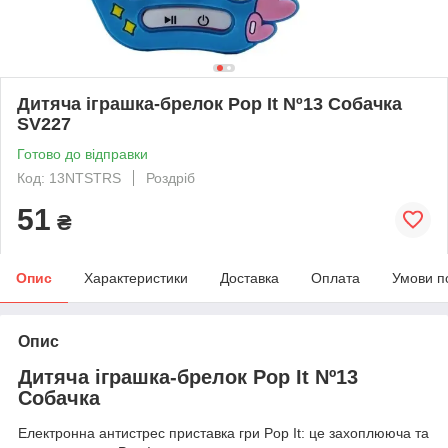
Дитяча іграшка-брелок Pop It Nº13 Собачка
SV227
Готово до відправки
Код: 13NTSTRS
Роздріб
51
₴
Опис
Характеристики
Доставка
Оплата
Умови п
Опис
Дитяча іграшка-брелок Pop It Nº13
Собачка
Електронна антистрес приставка гри Pop It: це захоплююча та