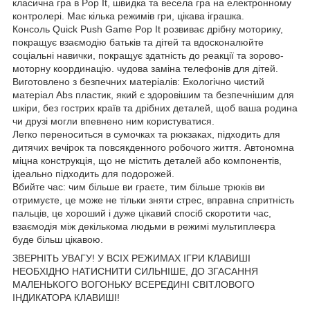
класична гра в Pop It, швидка та весела гра на електронному
контролері. Має кілька режимів гри, цікава іграшка.
Консоль Quick Push Game Pop It розвиває дрібну моторику,
покращує взаємодію батьків та дітей та вдосконалюйте
соціальні навички, покращує здатність до реакції та зорово-
моторну координацію. чудова заміна телефонів для дітей.
Виготовлено з безпечних матеріалів: Екологічно чистий
матеріал Abs пластик, який є здоровішим та безпечнішим для
шкіри, без гострих країв та дрібних деталей, щоб ваша родина
чи друзі могли впевнено ним користуватися.
Легко переноситься в сумочках та рюкзаках, підходить для
дитячих вечірок та повсякденного робочого життя. Автономна
міцна конструкція, що не містить деталей або компонентів,
ідеально підходить для подорожей.
Вбийте час: чим більше ви граєте, тим більше трюків ви
отримуєте, це може не тільки зняти стрес, вправна спритність
пальців, це хороший і дуже цікавий спосіб скоротити час,
взаємодія між декількома людьми в режимі мультиплеєра
буде більш цікавою.
ЗВЕРНІТЬ УВАГУ! У ВСІХ РЕЖИМАХ ІГРИ КЛАВИШІ
НЕОБХІДНО НАТИСНИТИ СИЛЬНІШЕ, ДО ЗГАСАННЯ
МАЛЕНЬКОГО ВОГОНЬКУ ВСЕРЕДИНІ СВІТЛОВОГО
ІНДИКАТОРА КЛАВИШІ!