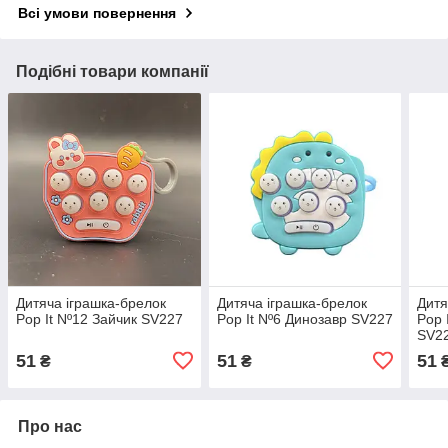
Всі умови повернення
Подібні товари компанії
Дитяча іграшка-брелок
Дитяча іграшка-брелок
Дитя
Pop It Nº12 Зайчик SV227
Pop It Nº6 Динозавр SV227
Pop 
SV2
51
51
51
₴
₴
Про нас