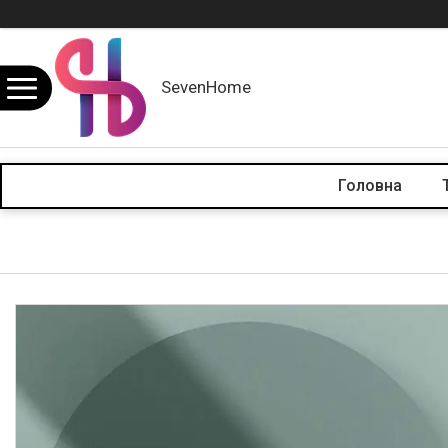
SevenHome
Головна