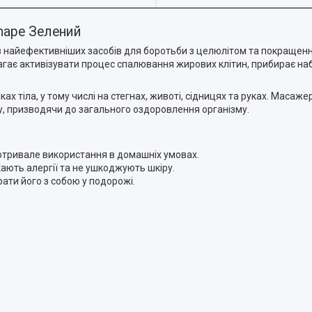
hape Зелений
з найефективніших засобів для боротьби з целюлітом та покращенн
агає активізувати процес спалювання жирових клітин, прибирає на
х тіла, у тому числі на стегнах, животі, сідницях та руках. Масаже
, призводячи до загального оздоровлення організму.
отривале використання в домашніх умовах.
икають алергії та не ушкоджують шкіру.
рати його з собою у подорожі.