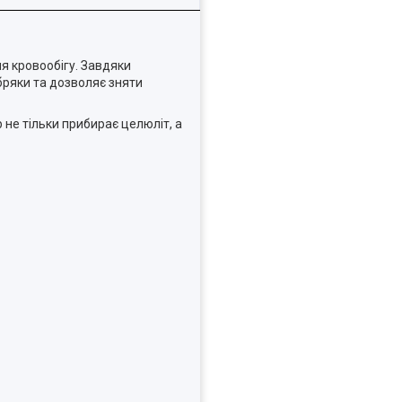
я кровообігу. Завдяки
бряки та дозволяє зняти
р не тільки прибирає целюліт, а