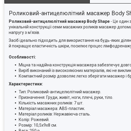
Роликовий-антицелюлітний масажер Body S
Роликовий-антицелюлітний масажер Body Shape
- Це один 
унікальній конструкції семи масажних роликів масажер допом
напругу з м'язів.
Засіб ідеально підходить для використання на будь-яких ділянка
й покращує еластичність шкіри, посилює процес лімфодренажу
Особливості:
Міцна та надійна конструкція масажера забезпечує довг
Виріб виконаний із високоякісних матеріалів, які не викл
Компактний розмір дозволяє легко зберігати масажер і б
Характеристики:
Тип: Роликовий-антицелюлітний масажер.
Призначення: Груди, живіт, ноги, плечі, руки, тіло.
Кількість масажних роликів: 7 шт.
Матеріал масажера: ABS-пластик.
Матеріал роликів: Нержавіюча сталь.
Колір: Рожевий.
Розмір: 10,5x9x8 см.
Вага: 250 р.