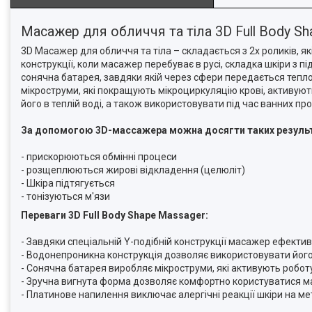
Масажер для обличчя та тіла 3D Full Body S
3D Масажер для обличчя та тіла – складається з 2х роликів, я
конструкції, коли масажер перебуває в русі, складка шкіри з
сонячна батарея, завдяки якій через сфери передається тепло
мікроструми, які покращують мікроциркуляцію крові, активую
його в теплій воді, а також використовувати під час ванних пр
За допомогою 3D-массажера можна досягти таких результ
- прискорюються обмінні процеси
- розщеплюються жирові відкладення (целюліт)
- Шкіра підтягується
- тонізуються м'язи
Переваги 3D Full Body Shape Massager:
- Завдяки спеціальній Y-подібній конструкції масажер ефектив
- Водонепроникна конструкція дозволяє використовувати його
- Сонячна батарея виробляє мікроструми, які активують робот
- Зручна вигнута форма дозволяє комфортно користуватися 
- Платинове напилення виключає алергічні реакції шкіри на ме