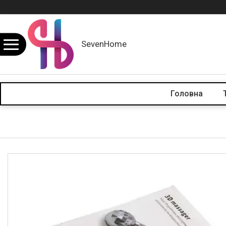
SevenHome
Головна