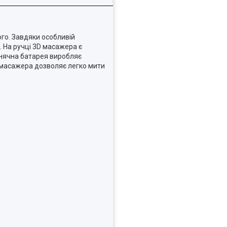
ого. Завдяки особливій
. На ручці 3D масажера є
сонячна батарея виробляє
 масажера дозволяє легко мити