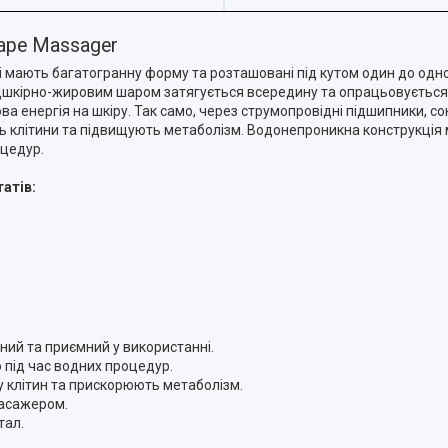
hape Massager
кі мають багатогранну форму та розташовані під кутом один до одн
 підшкірно-жировим шаром затягується всередину та опрацьовується
ва енергія на шкіру. Так само, через струмопровідні підшипники, 
ть клітини та підвищують метаболізм. Водонепроникна конструкція
оцедур.
атів:
ний та приємний у використанні.
 під час водних процедур.
у клітин та прискорюють метаболізм.
масажером.
тал.