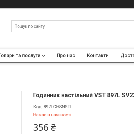
Товари та послуги
Про нас
Контакти
Доста
Годинник настільний VST 897L SV2
Код:
897LCHSNSTL
Немає в наявності
356 ₴