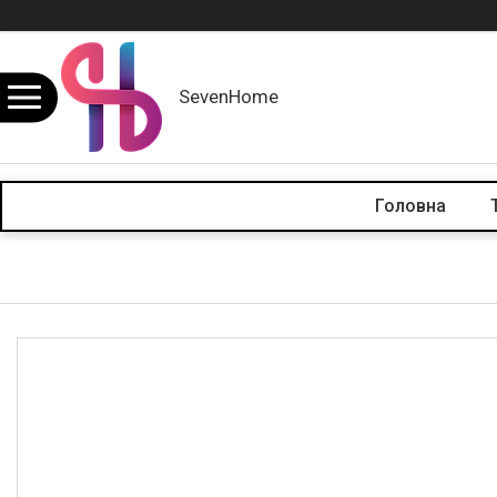
SevenHome
Головна