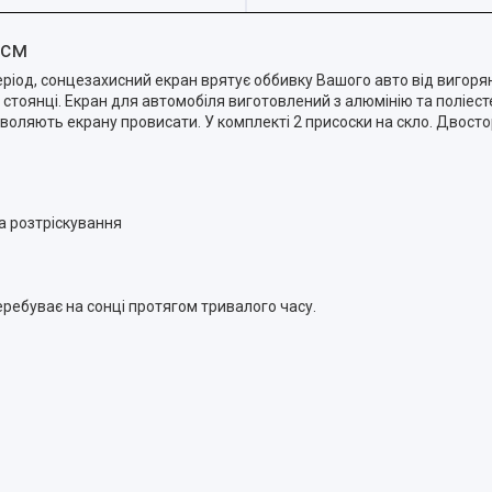
 см
еріод, сонцезахисний екран врятує оббивку Вашого авто від вигорян
чній стоянці. Екран для автомобіля виготовлений з алюмінію та поліе
дозволяють екрану провисати. У комплекті 2 присоски на скло. Двост
а розтріскування
еребуває на сонці протягом тривалого часу.