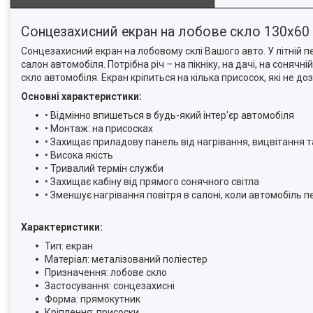
Сонцезахисний екран на лобове скло 130х60
Сонцезахисний екран на лобовому склі Вашого авто. У літній п
салон автомобіля. Потрібна річ – на пікніку, на дачі, на соня
скло автомобіля. Екран кріпиться на кілька присосок, які не 
Основні характеристики:
• Відмінно впишеться в будь-який інтер'єр автомобіля
• Монтаж: на присосках
• Захищає приладову панель від нагрівання, вицвітання т
• Висока якість
• Тривалий термін служби
• Захищає кабіну від прямого сонячного світла
• Зменшує нагрівання повітря в салоні, коли автомобіль п
Характеристики:
Тип: екран
Матеріал: металізований поліестер
Призначення: лобове скло
Застосування: сонцезахисні
Форма: прямокутник
Кріплення: присоски