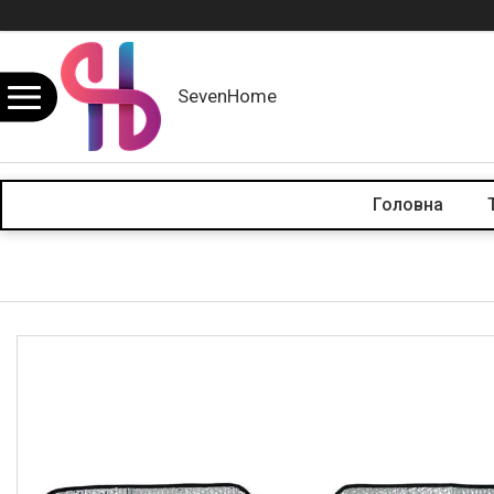
SevenHome
Головна