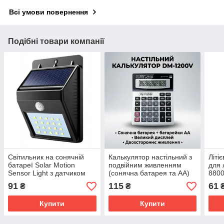
Всі умови повернення
Подібні товари компанії
Світильник на сонячній
Калькулятор настільний з
Літі
батареї Solar Motion
подвійним живленням
для 
Sensor Light з датчиком
(сонячна батарея та AA)
8800
руху LED SV227
DM-1200V SV227
літі
91
115
61
₴
₴
бат
Купити
Купити