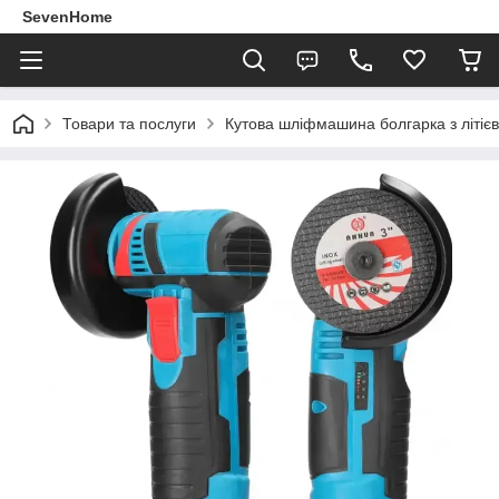
SevenHome
Товари та послуги
Кутова шліфмашина болгарка з літіє