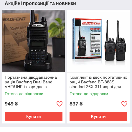
Акційні пропозиції та новинки
Портативна дводіапазонна
Комплект із двох портативних
рація Baofeng Dual Band
рацій Baofeng BF-888S
VHF/UHF із зарядною
standart 26X-311 чорні для
станцією 26X-312 SV227
полювання, риболовлі,
Готово до відправки
Готово до відправки
охорони та туризму SV227
949
837
₴
₴
Купити
Купити