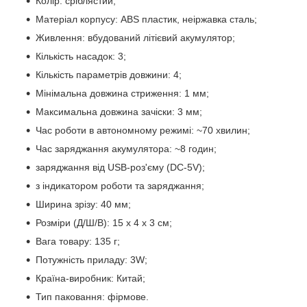
Колір: сріблястий;
Матеріал корпусу: ABS пластик, неіржавка сталь;
Живлення: вбудований літієвий акумулятор;
Кількість насадок: 3;
Кількість параметрів довжини: 4;
Мінімальна довжина стриження: 1 мм;
Максимальна довжина зачіски: 3 мм;
Час роботи в автономному режимі: ~70 хвилин;
Час заряджання акумулятора: ~8 годин;
заряджання від USB-роз'єму (DC-5V);
з індикатором роботи та заряджання;
Ширина зрізу: 40 мм;
Розміри (Д/Ш/В): 15 х 4 х 3 см;
Вага товару: 135 г;
Потужність приладу: 3W;
Країна-виробник: Китай;
Тип паковання: фірмове.