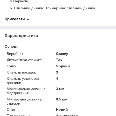
матеріалів;
Стильний дизайн: Тример має стильний дизайн.
Приховати
Характеристики
Основні
Виробник
Geemy
Дитяча/тиха стрижка
Так
Колір
Чорний
Кількість насадок
3
Кількість установок
4
довжини
Максимальна довжина
3 мм
підстригання
Мінімальна довжина
0.5 мм
стрижки
Стан
Новий
Тип живлення
Акумулятор