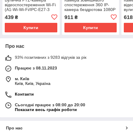
відеоспостереження Wi-Fi
спостереження 360 IP-
віде
(A1-Wi-Wi-Fi/IPC-E27-3
камера бездротова 1080P
вул
V380PRO) SV227
PTZ Wi-Fi 4K SV227
Wi-F
439
911
618
₴
₴
SV2
Купити
Купити
Про нас
93% позитивних з 9283 відгуків за рік
Працює з 08.11.2023
м. Київ
Київ, Київ, Україна
Контакти
Сьогодні працює з 08:00 до 20:00
Показати весь графік роботи
Про нас