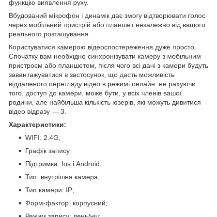
функцію виявлення руху.
Вбудований мікрофон і динамік дає змогу відтворювати голос
через мобільний пристрій або планшет незалежно від вашого
реального розташування.
Користуватися камерою відеоспостереження дуже просто.
Спочатку вам необхідно синхронізувати камеру з мобільним
пристроєм або планшетом, після чого всі дані з камери будуть
завантажуватися в застосунок, що дасть можливість
віддаленого перегляду відео в режимі онлайн. не рахуючи
того, доступ до камери, може бути, у всіх членів вашої
родини, але найбільша кількість юзерів, які можуть дивитися
відео відразу — 3.
Характеристики:
WIFI: 2.4G;
Графік запису
Підтримка: Ios і Android;
Тип: внутрішня камера;
Тип камери: IP;
Форм-фактор: корпусний;
Режим запису: день/ніч;