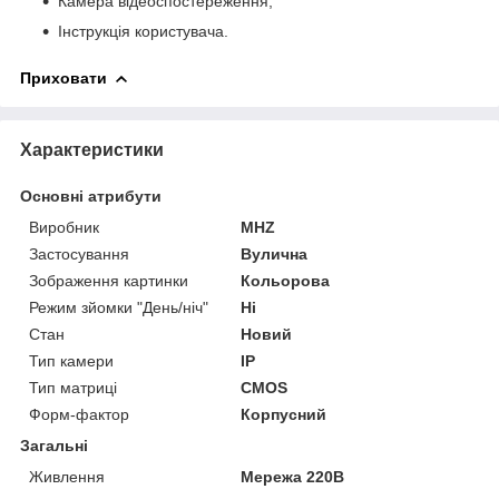
Камера відеоспостереження;
Інструкція користувача.
Приховати
Характеристики
Основні атрибути
Виробник
MHZ
Застосування
Вулична
Зображення картинки
Кольорова
Режим зйомки "День/ніч"
Ні
Стан
Новий
Тип камери
IP
Тип матриці
CMOS
Форм-фактор
Корпусний
Загальні
Живлення
Мережа 220В