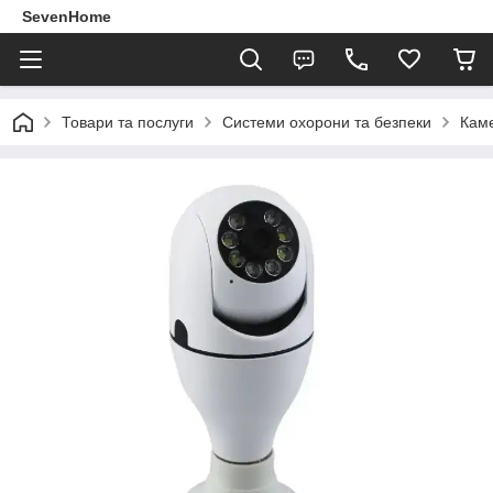
SevenHome
Товари та послуги
Системи охорони та безпеки
Кам