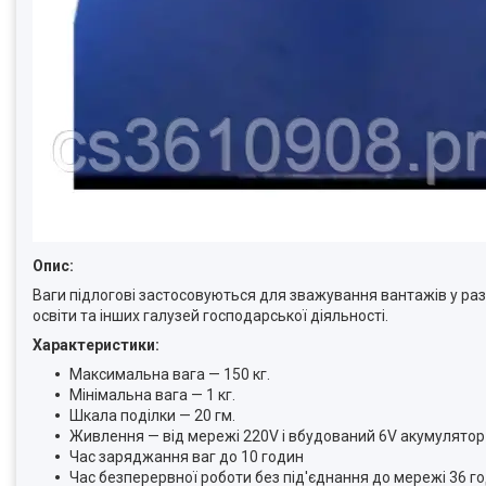
Опис:
Ваги підлогові застосовуються для зважування вантажів у разі о
освіти та інших галузей господарської діяльності.
Характеристики:
Максимальна вага — 150 кг.
Мінімальна вага — 1 кг.
Шкала поділки — 20 гм.
Живлення — від мережі 220V і вбудований 6V акумулято
Час заряджання ваг до 10 годин
Час безперервної роботи без під'єднання до мережі 36 г