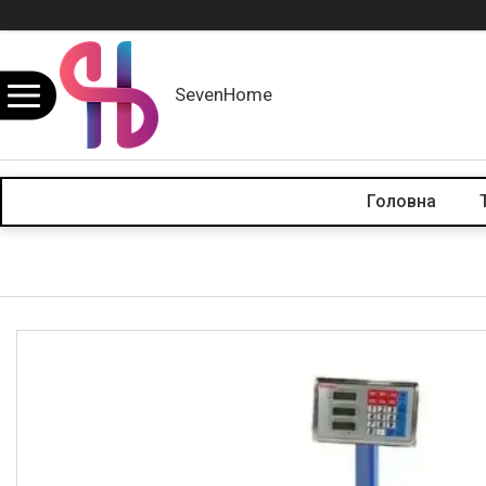
SevenHome
Головна