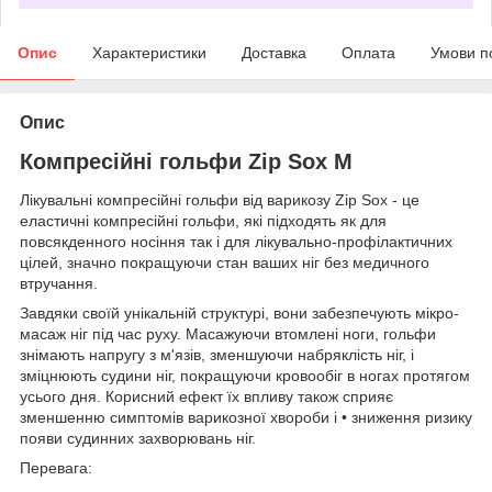
Опис
Характеристики
Доставка
Оплата
Умови п
Опис
Компресійні гольфи Zip Sox M
Лікувальні компресійні гольфи від варикозу Zip Sox - це
еластичні компресійні гольфи, які підходять як для
повсякденного носіння так і для лікувально-профілактичних
цілей, значно покращуючи стан ваших ніг без медичного
втручання.
Завдяки своїй унікальній структурі, вони забезпечують мікро-
масаж ніг під час руху. Масажуючи втомлені ноги, гольфи
знімають напругу з м'язів, зменшуючи набряклість ніг, і
зміцнюють судини ніг, покращуючи кровообіг в ногах протягом
усього дня. Корисний ефект їх впливу також сприяє
зменшенню симптомів варикозної хвороби і • зниження ризику
появи судинних захворювань ніг.
Перевага: