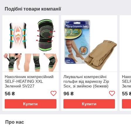
Подібні товари компанії
Наколінник компресійний
Лікувальні компресійні
Нако
SELF-HEATING XXL
гольфи від варикозу Zip
SEL
Зелений SV227
Sox, зі змійкою (бежеві)
Зел
SV227
56
96
55
₴
₴
Купити
Купити
Про нас