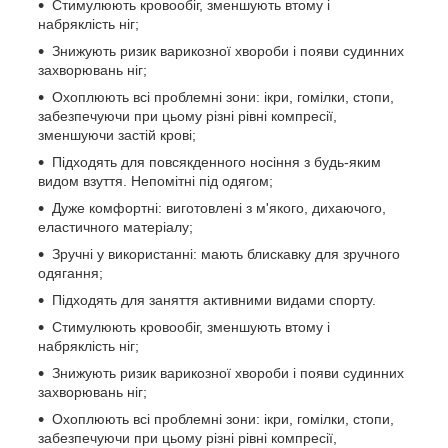
Стимулюють кровообіг, зменшують втому і
набряклість ніг;
Знижують ризик варикозної хвороби і появи судинних
захворювань ніг;
Охоплюють всі проблемні зони: ікри, гомілки, стопи,
забезпечуючи при цьому різні рівні компресії,
зменшуючи застій крові;
Підходять для повсякденного носіння з будь-яким
видом взуття. Непомітні під одягом;
Дуже комфортні: виготовлені з м'якого, дихаючого,
еластичного матеріалу;
Зручні у використанні: мають блискавку для зручного
одягання;
Підходять для заняття активними видами спорту.
Стимулюють кровообіг, зменшують втому і
набряклість ніг;
Знижують ризик варикозної хвороби і появи судинних
захворювань ніг;
Охоплюють всі проблемні зони: ікри, гомілки, стопи,
забезпечуючи при цьому різні рівні компресії,