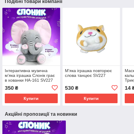
Подібні товари компанії
Інтерактивна музична
М'яка іграшка повторює
Маск
м'яка іграшка Слонік грає
слова танцює SV227
каль
в хованки HA-161 SV227
Трик
350
530
14
₴
₴
Купити
Купити
Акційні пропозиції та новинки