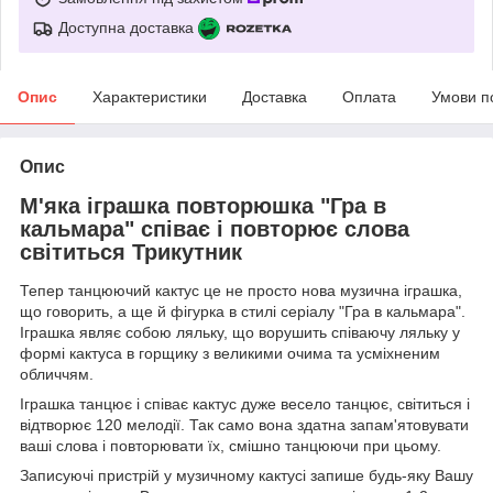
Доступна доставка
Опис
Характеристики
Доставка
Оплата
Умови п
Опис
М'яка іграшка повторюшка "Гра в
кальмара" співає і повторює слова
світиться Трикутник
Тепер танцюючий кактус це не просто нова музична іграшка,
що говорить, а ще й фігурка в стилі серіалу "Гра в кальмара".
Іграшка являє собою ляльку, що ворушить співаючу ляльку у
формі кактуса в горщику з великими очима та усміхненим
обличчям.
Іграшка танцює і співає кактус дуже весело танцює, світиться і
відтворює 120 мелодії. Так само вона здатна запам'ятовувати
ваші слова і повторювати їх, смішно танцюючи при цьому.
Записуючі пристрій у музичному кактусі запише будь-яку Вашу