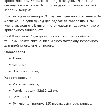
пропозицію, яку Ви скажете поряд з кактусом і через 1-2
секунди він повторить Ваші слова дуже смішним голосом і
веселим танцем!
Працює від акумулятора. З покупкою креативної іграшки у Вас
з'явиться ще один привід для радості та веселощів. Тільки
уявіть, як зрадіють Ваші діти, отримавши в подарунок такого
прикольного танцюриста.
Та й Вам самим буде цікаво поспостерігати за смішними
танцями. Кактус виконаний з м'якого матеріалу, безпечного
для дітей та екологічно чистого.
Особливості:
Танцює;
Світиться;
Повторює слова;
Характеристики:
Матеріал: плюш;
Розмір іграшки: 32х12х12 см;
Вага: 250 г;
Функціонал: виконує 120 пісень, світиться, танцює,