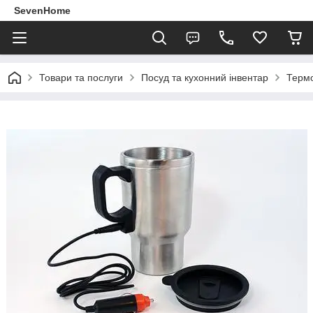
SevenHome
Товари та послуги
Посуд та кухонний інвентар
Термо