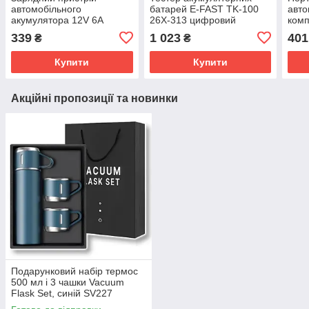
автомобільного
батарей E-FAST TK-100
авто
акумулятора 12V 6A
26X-313 цифровий
комп
SV227
автомобільний аналізатор
дисп
339
1 023
401
₴
₴
АКБ 12V для діагностики
SV2
акумулятора SV227
Купити
Купити
Акційні пропозиції та новинки
Подарунковий набір термос
500 мл і 3 чашки Vacuum
Flask Set, синій SV227