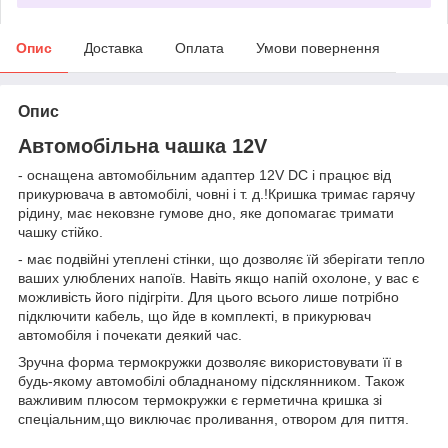
Опис
Доставка
Оплата
Умови повернення
Опис
Автомобільна чашка 12V
- оснащена автомобільним адаптер 12V DC і працює від
прикурювача в автомобілі, човні і т. д.!Кришка тримає гарячу
рідину, має нековзне гумове дно, яке допомагає тримати
чашку стійко.
- має подвійні утеплені стінки, що дозволяє їй зберігати тепло
ваших улюблених напоїв. Навіть якщо напій охолоне, у вас є
можливість його підігріти. Для цього всього лише потрібно
підключити кабель, що йде в комплекті, в прикурювач
автомобіля і почекати деякий час.
Зручна форма термокружки дозволяє використовувати її в
будь-якому автомобілі обладнаному підсклянником. Також
важливим плюсом термокружки є герметична кришка зі
спеціальним,що виключає проливання, отвором для пиття.