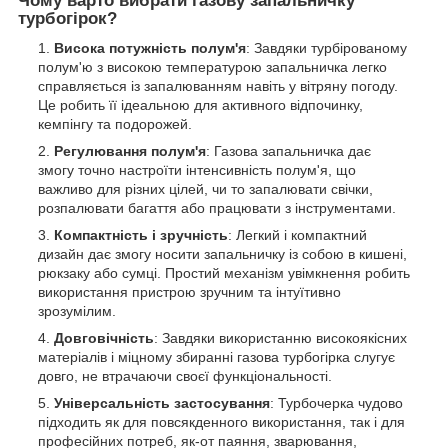
Чому варто вибрати газову запальничку
турбогірок?
Висока потужність полум'я
: Завдяки турбірованому
полум'ю з високою температурою запальничка легко
справляється із запалюванням навіть у вітряну погоду.
Це робить її ідеальною для активного відпочинку,
кемпінгу та подорожей.
Регулювання полум'я
: Газова запальничка дає
змогу точно настроїти інтенсивність полум'я, що
важливо для різних цілей, чи то запалювати свічки,
розпалювати багаття або працювати з інструментами.
Компактність і зручність
: Легкий і компактний
дизайн дає змогу носити запальничку із собою в кишені,
рюкзаку або сумці. Простий механізм увімкнення робить
використання пристрою зручним та інтуїтивно
зрозумілим.
Довговічність
: Завдяки використанню високоякісних
матеріалів і міцному збиранні газова турбогірка слугує
довго, не втрачаючи своєї функціональності.
Універсальність застосування
: Турбочерка чудово
підходить як для повсякденного використання, так і для
професійних потреб, як-от паяння, зварювання,