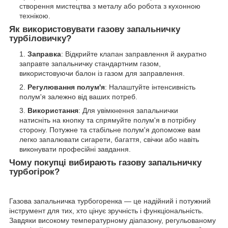
створення мистецтва з металу або робота з кухонною
технікою.
Як використовувати газову запальничку
турбіловичку?
Заправка
: Відкрийте клапан заправлення й акуратно
заправте запальничку стандартним газом,
використовуючи балон із газом для заправлення.
Регулювання полум'я
: Налаштуйте інтенсивність
полум'я залежно від ваших потреб.
Використання
: Для увімкнення запальнички
натисніть на кнопку та спрямуйте полум'я в потрібну
сторону. Потужне та стабільне полум'я допоможе вам
легко запалювати сигарети, багаття, свічки або навіть
виконувати професійні завдання.
Чому покупці вибирають газову запальничку
турбогірок?
Газова запальничка турбогоренка — це надійний і потужний
інструмент для тих, хто цінує зручність і функціональність.
Завдяки високому температурному діапазону, регульованому