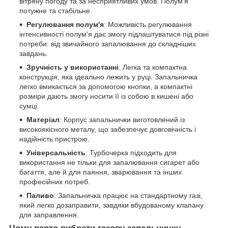
вітряну погоду та за несприятливих умов. Полум'я
потужне та стабільне.
Регулювання полум'я
: Можливість регулювання
інтенсивності полум'я дає змогу підлаштуватися під різні
потреби: від звичайного запалювання до складніших
завдань.
Зручність у використанні
: Легка та компактна
конструкція, яка ідеально лежить у руці. Запальничка
легко вмикається за допомогою кнопки, а компактні
розміри дають змогу носити її із собою в кишені або
сумці.
Матеріал
: Корпус запальнички виготовлений із
високоякісного металу, що забезпечує довговічність і
надійність пристрою.
Універсальність
: Турбочерка підходить для
використання не тільки для запалювання сигарет або
багаття, але й для паяння, зварювання та інших
професійних потреб.
Паливо
: Запальничка працює на стандартному газі,
який легко дозаправити, завдяки вбудованому клапану
для заправлення.