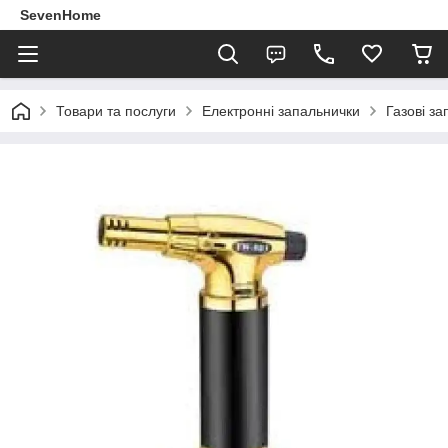
SevenHome
Товари та послуги
Електронні запальнички
Газові з