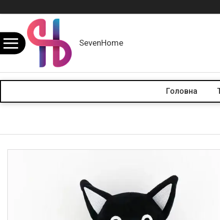
SevenHome
Головна