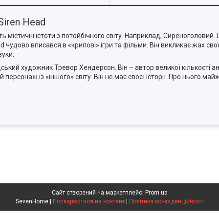
Siren Head
ть містичні істоти з потойбічного світу. Наприклад, Сиреноголовий
d чудово вписався в «крипові» ігри та фільми. Він викликає жах св
вуки.
ський художник Тревор Хендерсон. Він – автор великої кількості а
персонаж із «іншого» світу. Він не має своєї історії. Про нього май
Сайт створений на маркетплейсі
Prom.ua
SevenHome |
Поскаржитися на контент
|
Політика конфіденційності