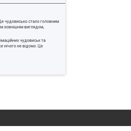
. Це чудовисько стало головним
оїм зовнішнім виглядом,
німаційних чудовиськ та
же нічого не відомо. Це