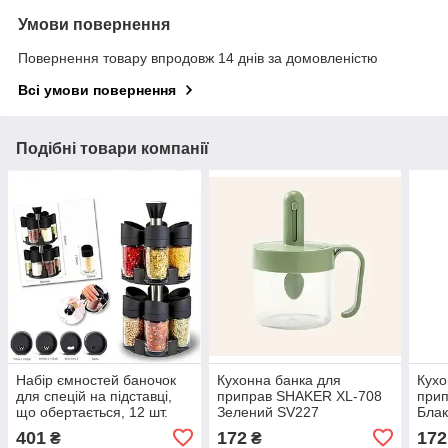
Умови повернення
Повернення товару впродовж 14 днів за домовленістю
Всі умови повернення
Подібні товари компанії
Набір ємностей баночок
Кухонна банка для
Кухо
для спецій на підставці,
приправ SHAKER XL-708
при
що обертається, 12 шт.
Зелений SV227
Блак
спецівниця Especia SV227
401
172
172
₴
₴