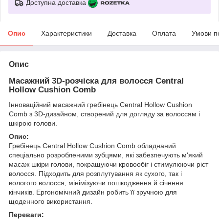
Доступна доставка
Опис
Характеристики
Доставка
Оплата
Умови п
Опис
Масажний 3D-розчіска для волосся Central
Hollow Cushion Comb
Інноваційний масажний гребінець Central Hollow Cushion
Comb з 3D-дизайном, створений для догляду за волоссям і
шкірою голови.
Опис:
Гребінець Central Hollow Cushion Comb обладнаний
спеціально розробленими зубцями, які забезпечують м'який
масаж шкіри голови, покращуючи кровообіг і стимулюючи ріст
волосся. Підходить для розплутування як сухого, так і
вологого волосся, мінімізуючи пошкодження й січення
кінчиків. Ергономічний дизайн робить її зручною для
щоденного використання.
Переваги: