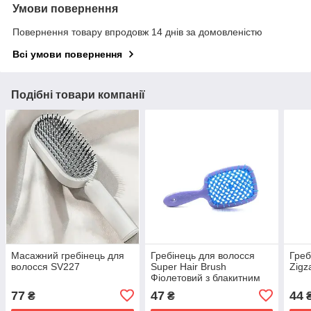
Умови повернення
Повернення товару впродовж 14 днів за домовленістю
Всі умови повернення
Подібні товари компанії
Масажний гребінець для
Гребінець для волосся
Греб
волосся SV227
Super Hair Brush
Zigz
Фіолетовий з блакитним
SV227
77
47
44
₴
₴