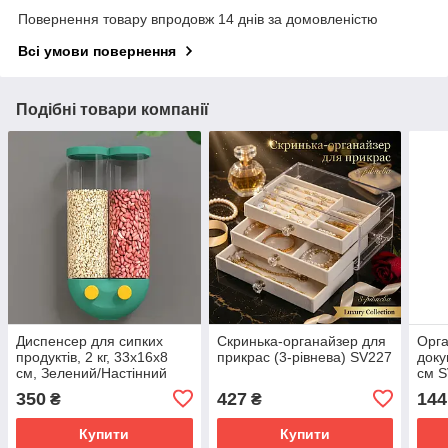
Повернення товару впродовж 14 днів за домовленістю
Всі умови повернення
Подібні товари компанії
Диспенсер для сипких
Скринька-органайзер для
Орга
продуктів, 2 кг, 33х16х8
прикрас (3-рівнева) SV227
доку
см, Зелений/Настінний
см 
органайзер для круп із
350
427
144
₴
₴
дозатором SV227
Купити
Купити