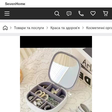
SevenHome
Товари та послуги
Краса та здоров'я
Косметичні орг