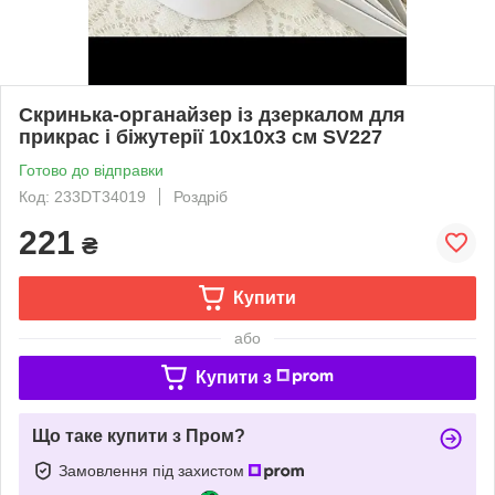
Скринька-органайзер із дзеркалом для
прикрас і біжутерії 10x10х3 см SV227
Готово до відправки
Код: 233DT34019
Роздріб
221
₴
Купити
або
Купити з
Що таке купити з Пром?
Замовлення під захистом