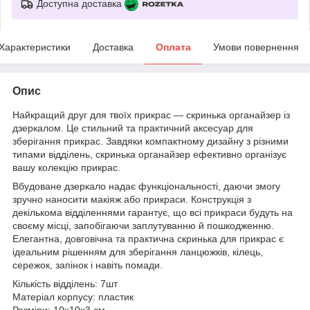
Доступна доставка
Характеристики
Доставка
Оплата
Умови повернення
Опис
Найкращий друг для твоїх прикрас — скринька органайзер із
дзеркалом. Це стильний та практичний аксесуар для
зберігання прикрас. Завдяки компактному дизайну з різними
типами відділень, скринька органайзер ефективно організує
вашу колекцію прикрас.
Вбудоване дзеркало надає функціональності, даючи змогу
зручно наносити макіяж або прикраси. Конструкція з
декількома відділеннями гарантує, що всі прикраси будуть на
своєму місці, запобігаючи заплутуванню й пошкодженню.
Елегантна, довговічна та практична скринька для прикрас є
ідеальним рішенням для зберігання ланцюжків, кілець,
сережок, запінок і навіть помади.
Кількість відділень: 7шт
Матеріал корпусу: пластик
Розміри: 10х10х3 см