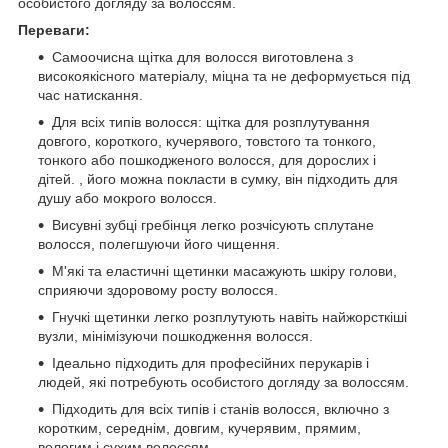
особистого догляду за волоссям.
Переваги:
Самоочисна щітка для волосся виготовлена з
високоякісного матеріалу, міцна та не деформується під
час натискання.
Для всіх типів волосся: щітка для розплутування
довгого, короткого, кучерявого, товстого та тонкого,
тонкого або пошкодженого волосся, для дорослих і
дітей. , його можна покласти в сумку, він підходить для
душу або мокрого волосся.
Висувні зубці гребінця легко розчісують сплутане
волосся, полегшуючи його чищення.
М'які та еластичні щетинки масажують шкіру голови,
сприяючи здоровому росту волосся.
Гнучкі щетинки легко розплутують навіть найжорсткіші
вузли, мінімізуючи пошкодження волосся.
Ідеально підходить для професійних перукарів і
людей, які потребують особистого догляду за волоссям.
Підходить для всіх типів і станів волосся, включно з
коротким, середнім, довгим, кучерявим, прямим,
вологим і сухим волоссям