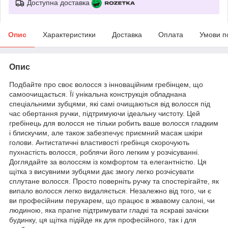
Доступна доставка
Опис
Характеристики
Доставка
Оплата
Умови п
Опис
Подбайте про своє волосся з інноваційним гребінцем, що
самоочищається. Її унікальна конструкція обладнана
спеціальними зубцями, які самі очищаються від волосся під
час обертання ручки, підтримуючи ідеальну чистоту. Цей
гребінець для волосся не тільки робить ваше волосся гладким
і блискучим, але також забезпечує приємний масаж шкіри
голови. Антистатичні властивості гребінця скорочують
пухнастість волосся, роблячи його легким у розчісуванні.
Доглядайте за волоссям із комфортом та елегантністю. Ця
щітка з висувними зубцями дає змогу легко розчісувати
сплутане волосся. Просто поверніть ручку та спостерігайте, як
випало волосся легко видаляється. Незалежно від того, чи є
ви професійним перукарем, що працює в жвавому салоні, чи
людиною, яка прагне підтримувати гладкі та яскраві зачіски
будинку, ця щітка підійде як для професійного, так і для