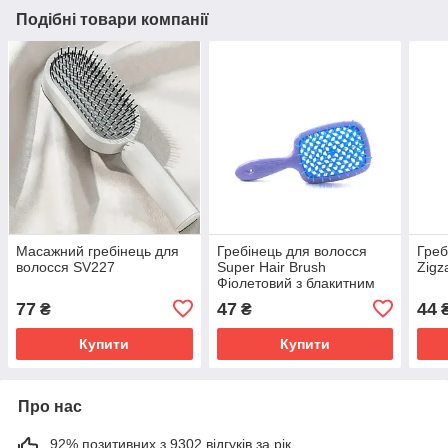
Подібні товари компанії
Масажний гребінець для
Гребінець для волосся
Греб
волосся SV227
Super Hair Brush
Zigz
Фіолетовий з блакитним
SV227
77
47
44
₴
₴
Купити
Купити
Про нас
92% позитивних з 9302 відгуків за рік