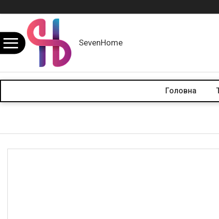
SevenHome
Головна