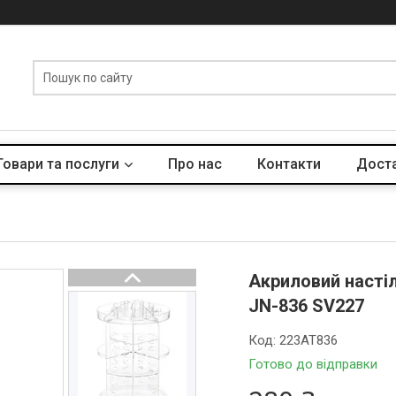
Товари та послуги
Про нас
Контакти
Доста
Акриловий насті
JN-836 SV227
Код:
223AT836
Готово до відправки