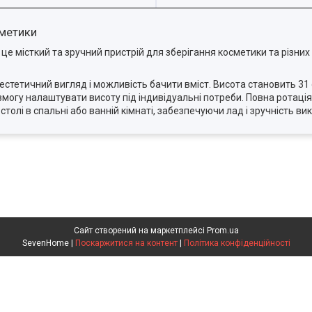
сметики
 місткий та зручний пристрій для зберігання косметики та різних 
стетичний вигляд і можливість бачити вміст. Висота становить 31 с
огу налаштувати висоту під індивідуальні потреби. Повна ротація
столі в спальні або ванній кімнаті, забезпечуючи лад і зручність ви
Сайт створений на маркетплейсі
Prom.ua
SevenHome |
Поскаржитися на контент
|
Політика конфіденційності