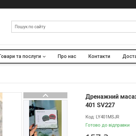
Товари та послуги
Про нас
Контакти
Доста
Дренажний масаж
401 SV227
Код:
LY401MSJR
Готово до відправки